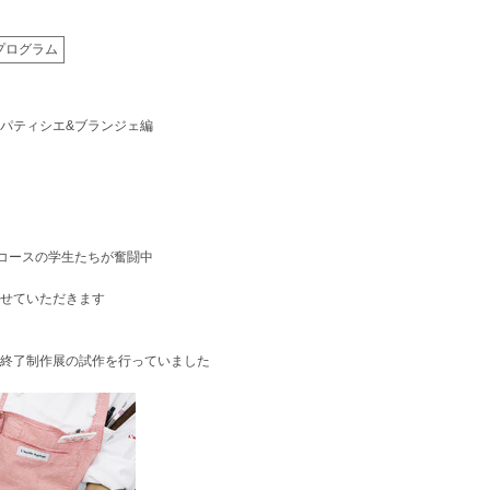
プログラム
パティシエ&
ブランジェ編
コースの学生たちが奮闘中
せていただきます
終了制作展の試
作を行っていました