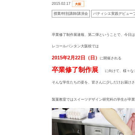
2015.02.17
授業/特別講師/講演会
パティシエ実践デビュー
卒業修了制作展速報、第二弾ということで、今日は
レコールバンタン大阪校では
2015年2月22日（日）
に開催される
卒業修了制作展
に向けて、様々な
そんな学生たちの姿を、
皆さんに少しだけお届けさ
製菓教室ではスイーツデザイン研究科の学生が卒業