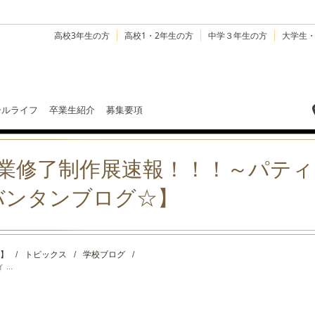
高校3年生の方
高校1・2年生の方
中学３年生の方
大学生
ールライフ
卒業生紹介
募集要項
催！卒業修了制作展速報！！！～パテ
バンタンブログ☆】
】
/
トピックス
/
学校ブログ
/
..