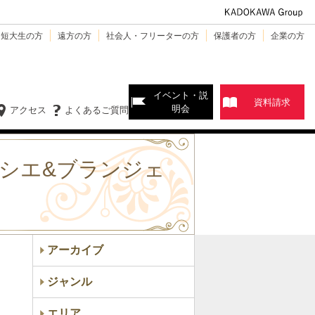
・短大生の方
遠方の方
社会人・フリーターの方
保護者の方
企業の方
イベント・説
資料請求
明会
アクセス
よくあるご質問
ィシエ&ブランジェ
アーカイブ
ジャンル
エリア