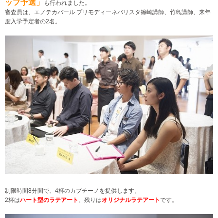
ップ予選」
も行われました。
審査員は、エノテカバール プリモディーネバリスタ篠崎講師、竹島講師、来年
度入学予定者の2名。
制限時間8分間で、4杯のカプチーノを提供します。
2杯は
ハート型のラテアート
、残りは
オリジナルラテアート
です。