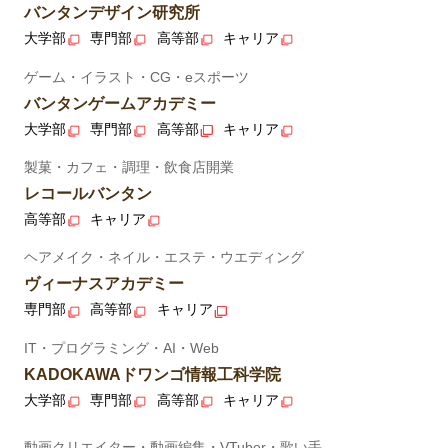
バンタンデザイン研究所
大学部
専門部
高等部
キャリア
ゲーム・イラスト・CG・eスポーツ
バンタンゲームアカデミー
大学部
専門部
高等部
キャリア
製菓・カフェ・調理・飲食店開業
レコールバンタン
高等部
キャリア
ヘアメイク・ネイル・エステ・ウエディング
ヴィーナスアカデミー
専門部
高等部
キャリア
IT・プログラミング・AI・Web
KADOKAWAドワンゴ情報工科学院
大学部
専門部
高等部
キャリア
動画クリエイター・動画編集・VTuber・歌い手