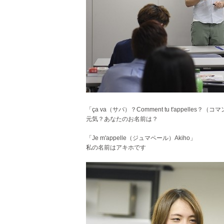
「ça va（サバ）？Comment tu t'appelles？
元気？あなたのお名前は？
「Je m'appelle（ジュマペール）Akiho」
私の名前はアキホです