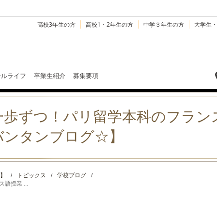
高校3年生の方
高校1・2年生の方
中学３年生の方
大学生
ールライフ
卒業生紹介
募集要項
一歩ずつ！パリ留学本科のフラン
バンタンブログ☆】
】
/
トピックス
/
学校ブログ
/
授業 ...