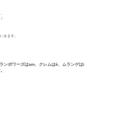
も。
！
いきます。
ランボワーズはam、クレムはè、ムランゲはi
す。