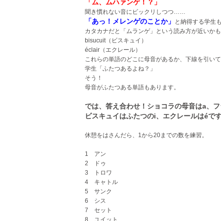
「ム、ムハァンゲ！？」
聞き慣れない音にビックリしつつ……
「あっ！メレンゲのことか」
と納得する学生
カタカナだと「ムランゲ」という読み方が近いかも
bisucuit（ビスキュイ）
éclair（エクレール）
これらの単語のどこに母音があるか、下線を引いて
学生「ふたつあるよね？」
そう！
母音がふたつある単語もあります。
では、答え合わせ！ショコラの母音はa、フ
ビスキュイはふたつのi、エクレールはéで
休憩をはさんだら、1から20までの数を練習。
1 アン
2 ドゥ
3 トロワ
4 キャトル
5 サンク
6 シス
7 セット
8 ユイット