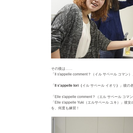
その後は……
「Il s'appelle comment？（イル サペール
「
Il s'appelle Iori
（
イル サペール イオリ
）
」彼の
「Elle s'appelle comment？（エル サペ
「Elle s'appelle Yuki（エルサペール ユキ）
を、何度も練習！