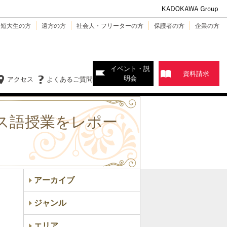
・短大生の方
遠方の方
社会人・フリーターの方
保護者の方
企業の方
イベント・説
資料請求
明会
アクセス
よくあるご質問
ス語授業をレポー
アーカイブ
ジャンル
エリア