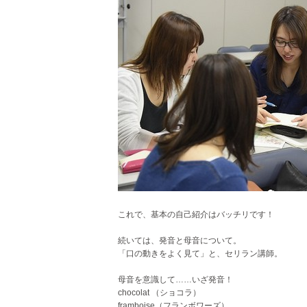
これで、基本の自己紹介はバッチリです！
続いては、発音と母音について。
「口の動きをよく見て」と、セリラン講師。
母音を意識して……いざ発音！
chocolat （ショコラ）
framboise（フランボワーズ）