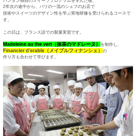
バンタン独自のスイーツプログラムを学んだ後、
2年次の途中から、パリの一流のシェフのお店で
技術やスイーツのデザイン性を学ぶ実地研修を
受けられるコースで
す。
この日は、フランス語での製菓実習です。
Madeleine au the vert（抹茶のマドレーヌ）
を制作し、
Financier d’erable（メイプルフィナンシェ）
の
作り方も合わせて学びます。