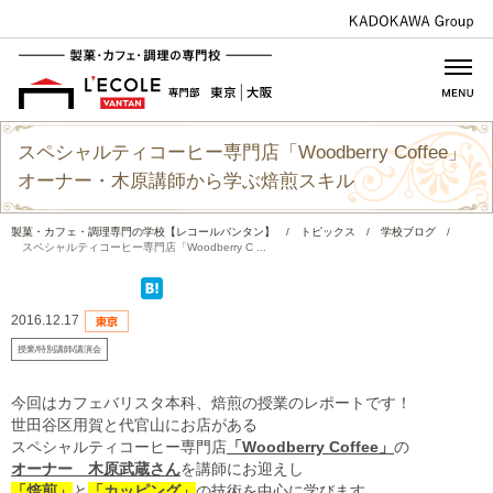
スペシャルティコーヒー専門店「Woodberry Coffee」
オーナー・木原講師から学ぶ焙煎スキル
製菓・カフェ・調理専門の学校【レコールバンタン】
/
トピックス
/
学校ブログ
/
スペシャルティコーヒー専門店「Woodberry C ...
2016.12.17
授業/特別講師/講演会
今回はカフェバリスタ本科、焙煎の授業のレポートです！
世田谷区用賀と代官山にお店がある
スペシャルティコーヒー専門店
「Woodberry Coffee」
の
オーナー 木原武蔵さん
を講師にお迎えし
「焙煎」
と
「カッピング」
の技術を中心に学びます。