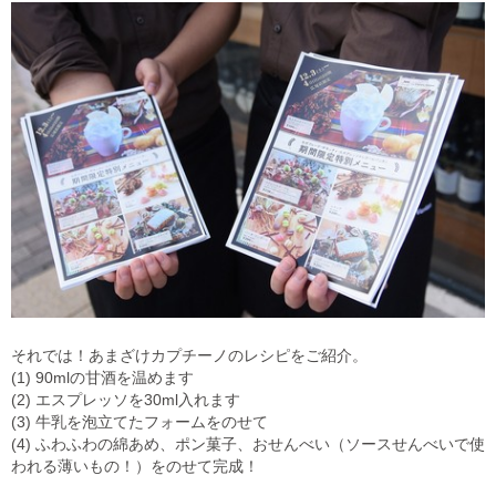
それでは！あまざけカプチーノのレシピをご紹介。
(1) 90mlの甘酒を温めます
(2) エスプレッソを30ml入れます
(3) 牛乳を泡立てたフォームをのせて
(4) ふわふわの綿あめ、ポン菓子、おせんべい（ソースせんべいで使
われる薄いもの！）をのせて完成！