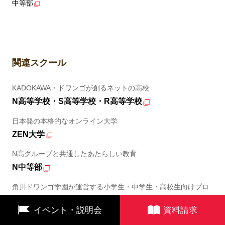
中等部
関連スクール
KADOKAWA・ドワンゴが創るネットの高校
N高等学校・S高等学校・R高等学校
日本発の本格的なオンライン大学
ZEN大学
N高グループと共通したあたらしい教育
N中等部
角川ドワンゴ学園が運営する小学生・中学生・高校生向けプロ
グラミング教室
イベント・説明会
資料請求
N Code Labo