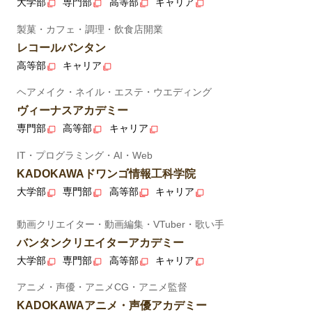
大学部
専門部
高等部
キャリア
製菓・カフェ・調理・飲食店開業
レコールバンタン
高等部
キャリア
ヘアメイク・ネイル・エステ・ウエディング
ヴィーナスアカデミー
専門部
高等部
キャリア
IT・プログラミング・AI・Web
KADOKAWAドワンゴ情報工科学院
大学部
専門部
高等部
キャリア
動画クリエイター・動画編集・VTuber・歌い手
バンタンクリエイターアカデミー
大学部
専門部
高等部
キャリア
アニメ・声優・アニメCG・アニメ監督
KADOKAWAアニメ・声優アカデミー