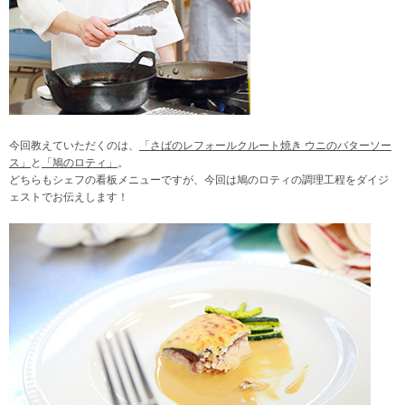
今回教えていただくのは、
「さばのレフォールクルート焼き ウニのバターソー
ス」
と
「鳩のロティ」
。
どちらもシェフの看板メニューですが、今回は鳩のロティの調理工程をダイジ
ェストでお伝えします！