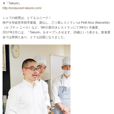
▼『Takumi』
http://restaurant-takumi.com/
シェフの経歴は、とてもユニーク！
神戸大学経営学部卒業後、渡仏し、三ツ星レストラン Le Petit Nice (Marseille)
（ル プティ ニース）など、5軒の星付きレストランにて3年3ヶ月修業。
2017年2月には、『Takumi』をオープンさせます。28歳という若さも、飲食業
会では異例とあり、とても話題になりました。