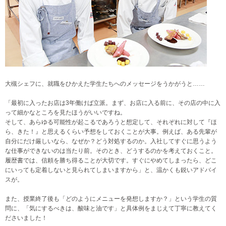
大槻シェフに、就職をひかえた学生たちへのメッセージをうかがうと……
「最初に入ったお店は3年働けば立派。まず、お店に入る前に、その店の中に入
って細かなところを見たほうがいいですね。
そして、あらゆる可能性が起こるであろうと想定して、それぞれに対して『ほ
ら、きた！』と思えるくらい予想をしておくことが大事。例えば、ある先輩が
自分にだけ厳しいなら、なぜか？どう対処するのか。入社してすぐに思うよう
な仕事ができないのは当たり前。そのとき、どうするのかを考えておくこと。
履歴書では、信頼を勝ち得ることが大切です。すぐにやめてしまったら、どこ
にいっても定着しないと見られてしまいますから」と、温かくも鋭いアドバイ
スが。
また、授業終了後も「どのようにメニューを発想しますか？」という学生の質
問に、「気にするべきは、酸味と油です」と具体例をまじえて丁寧に教えてく
ださいました！