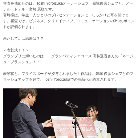
審査を務めたのは、
Toshi Yoroizukaオーナーシェフ 鎧塚俊彦シェフ
と、
メー
テル ドテル 宮崎 辰様
です。
宮崎様は、学生一人ひとりのプレゼンテーションに、しっかりと耳を傾けま
す。審査では、ビジネス、クリエイティブ、コミュニケーションの3つのポイン
トが評価されます。
果たして……結果は？？
＜表彰式！！＞
グランプリに輝いたのは……グランパティシエコース 高林遥香さんの『ネージ
ュ・ブランシュ』！！
表彰状と、プライズボードが授与されました！作品は、鎧塚 俊彦シェフとのブ
ラッシュアップを経て、Toshi Yoroizukaでの商品化が約束されます。