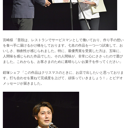
宮崎様 「普段は、レストランでサービスマンとして働いており、作り手の想い
を食べ手に届けるかけ橋をしております。七名の作品を一つ一つ試食して、お
いしさ、独創性が感じられました。特に、最優秀賞を受賞した方は、五味に、
人間味を感じられた作品でした。その人間味が、非常に心にささったので選び
ました。これからも、お客さまのために素晴らしいお菓子を作ってください」
鎧塚シェフ 「この作品はクリスマスのときに、お店で出したいと思っておりま
す。打ち合わせを重ねて完成度を上げて、頑張っていきましょう！」とビデオ
メッセージが届きました。