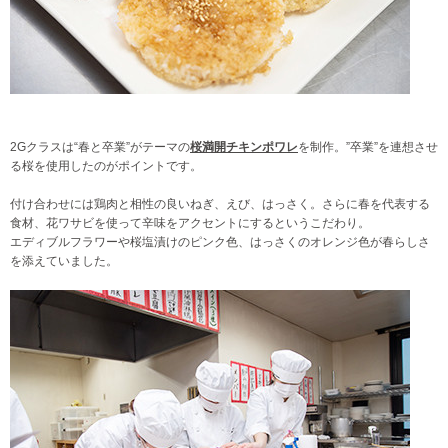
2Gクラスは“春と卒業”がテーマの
桜満開チキンポワレ
を制作。”卒業”を連想させ
る桜を使用したのがポイントです。
付け合わせには鶏肉と相性の良いねぎ、えび、はっさく。さらに春を代表する
食材、花ワサビを使って辛味をアクセントにするというこだわり。
エディブルフラワーや桜塩漬けのピンク色、はっさくのオレンジ色が春らしさ
を添えていました。