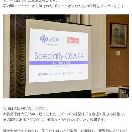
て、今日はついに最終選考会です。
学内50チームの中から選ばれた10チームが自分たちの企画をプレゼンします！
会場は大阪府庁の正庁の間。
大阪府庁は大正15年に建てられたモダニズム建築様式を色濃く見せる建物で、
その5階にある正庁の間は、式典などが行われていた大広間です。
選考会が始まる前から、学生たちはみんな緊張した面持ち。審査員の方たちが