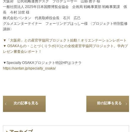
大阪府 公民戦略連携デスク プロデューサー 山縣 敦子 様
一般社団法人 2025年日本国際博覧会協会 企画局 戦略事業部 戦略事業課 係
長 今村 治世 様
株式会社バンタン 代表取締役会長 石川 広己
グルメエンターテイナー フォーリンデブはっしー様 〈プロジェクト特別監修
講師〉
▼「大阪府」との産官学協同プロジェクト始動！オリエンテーションレポート
▼ OSAKAもの・ことづくりラボ(※)との全校産官学協同プロジェクト。学内プ
レゼン審査会レポート！
▼Specialty OSAKAプロジェクト特設HPはコチラ
https://vantan.jp/specialty_osaka/
次の記事を見る
前の記事を見る
アーカイブ