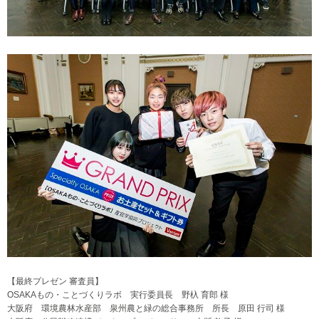
【最終プレゼン 審査員】
OSAKAもの・ことづくりラボ 実行委員長 野杁 育郎 様
大阪府 環境農林水産部 泉州農と緑の総合事務所 所長 原田 行司 様