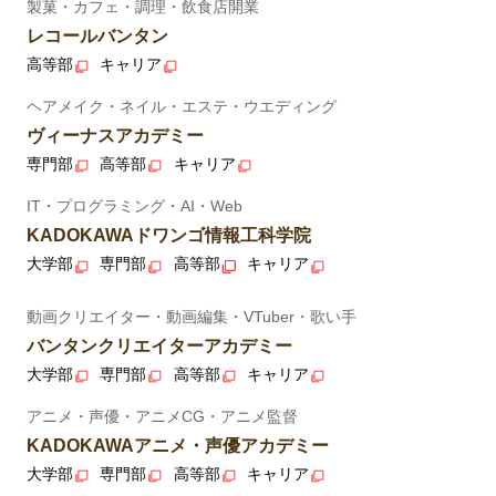
製菓・カフェ・調理・飲食店開業
レコールバンタン
高等部
キャリア
ヘアメイク・ネイル・エステ・ウエディング
ヴィーナスアカデミー
専門部
高等部
キャリア
IT・プログラミング・AI・Web
KADOKAWAドワンゴ情報工科学院
大学部
専門部
高等部
キャリア
動画クリエイター・動画編集・VTuber・歌い手
バンタンクリエイターアカデミー
大学部
専門部
高等部
キャリア
アニメ・声優・アニメCG・アニメ監督
KADOKAWAアニメ・声優アカデミー
大学部
専門部
高等部
キャリア