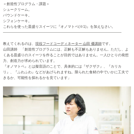
＜創造性プログラム・課題＞
シュークリーム。
パウンドケーキ。
シフォンケーキ。
これらを使った皿盛りスイーツに『オノマトペ(※1)』を加えなさい。
—————————————————————————————————
教えてくれるのは、
現役フードコーディネーター 山田 優講師
です。
山田講師 「創造性プログラムには、正解も不正解もありません。ただし、よ
くある皿盛りのスイーツを作ることが目的ではありません。一人ひとりの発想
力、創造力が求められています。
『オノマトペ』とは擬音語のことで、具体的には『ザクザク』、『カリカ
リ』、『ふわふわ』などがあげられますね。限られた食材の中でいかに工夫で
きるか、可能性を探れるかを見ています」