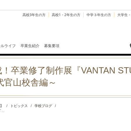
高校3年生の方
高校1・2年生の方
中学３年生の方
大学生
ールライフ
卒業生紹介
募集要項
業修了制作展『VANTAN STUD
ヴ代官山校舎編～
】
/
トピックス
/
学校ブログ
/
..