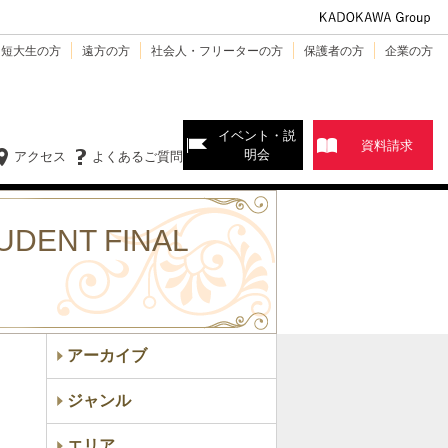
・短大生の方
遠方の方
社会人・フリーターの方
保護者の方
企業の方
イベント・説
資料請求
明会
アクセス
よくあるご質問
ENT FINAL
アーカイブ
ジャンル
エリア