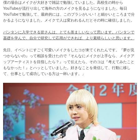
僕の場合はメイクが大好きで雑誌で勉強していました。高校生の時から
YouTubeが流行り出して海外の方のメイクを見るようになりました。毎日
YouTubeで勉強して、最終的には、このブラシがいい！と細かいところまで分
かるようになりました。メイクで人は変われるんだとその時に確信しました。
バンタンに入学できる皆さんは、とても羨ましいなって思います。バンタンで
基礎を学んで、自分で研究して応用ができれば、より素晴らしいと思います。
先日、イベントにすごく可愛いメイクをしたコが来てくれたんです。『夢が見
つからないの』って相談を受けたので『そんなにメイクが上手なら、メイクア
ップアーティストを目指したら？』って伝えたら、そのコは『考えてみたこと
もなかった！』とハッとしていました。好きなことを発信して、行動に移し
て、仕事として成功している方は一杯います。」