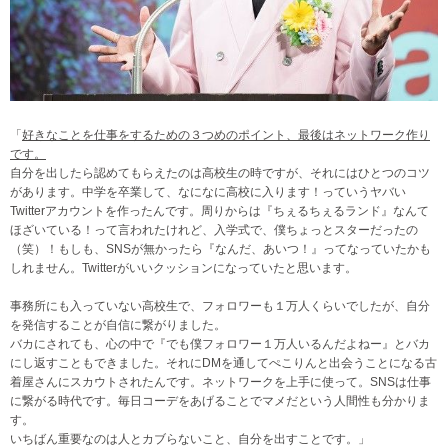
「
好きなことを仕事をするための３つめのポイント、最後はネットワーク作り
です。
自分を出したら認めてもらえたのは高校生の時ですが、それにはひとつのコツ
があります。中学を卒業して、なになに高校に入ります！っていうヤバい
Twitterアカウントを作ったんです。周りからは『ちぇるちぇるランド』なんて
ほざいている！って言われたけれど、入学式で、僕ちょっとスターだったの
（笑）！もしも、SNSが無かったら『なんだ、あいつ！』ってなっていたかも
しれません。Twitterがいいクッションになっていたと思います。
事務所にも入っていない高校生で、フォロワーも１万人くらいでしたが、自分
を発信することが自信に繋がりました。
バカにされても、心の中で『でも僕フォロワー１万人いるんだよねー』とバカ
にし返すこともできました。それにDMを通してぺこりんと出会うことになる古
着屋さんにスカウトされたんです。ネットワークを上手に使って。SNSは仕事
に繋がる時代です。毎日コーデをあげることでマメだという人間性も分かりま
す。
いちばん重要なのは人とカブらないこと、自分を出すことです。」