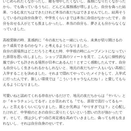
いじめられたくなかったし、敵を増やしたくないし、孤独になりたくなかった
から。でも偽っているうちに、どんどん孤独感が増しました。自分を偽った結
果、つるむ友だちはできたけれど本当の友だちはできませんでした。結局そう
しているのは自分自身で、中学生くらいまでは本当に自信がなかったです。自
分を出せる人がとても羨ましかったし、本当の自分も、夢さえも分からなくな
っていました。
高校受験の時、直感的に『今の友だちと一緒にいたら、未来が切り開けるの
か？成長できるのかな？』と考えるようになりました。
自分の居場所はどこだろうと考えた時、中学校の時にムーブメントになってい
た原宿を思い出しました。ショップ店員のツィートを見て、こんなに個性的な
服で歩いても許される場所が日本にあるんだ！とすごく感動したんです。自分
も自分らしく生きられるかもしれないと、地元の友だちが一人もいない高校に
入学することを決めました。それまで隠れてやっていたメイクをして、入学式
に行ったんです。新しい環境では『こういうキャラなんだね！』と愛してもら
えるようになりました。
可愛いねと認めてくれる存在がいるだけで、地元の友だちからは『ヤバい』と
か『キャラチェンしてるぞ』とか言われても『でも、原宿で流行ってるもー
ん』と言えるくらいになりました。親とか兄弟は『やりすぎでは？』と心配し
たけれど、中学校のときの自分に戻りたくないという想いの方が強かったで
す。そして、僕は少しずつ自己肯定感を高めていきました。偽っても何も生ま
れないし、それは自分自身のせいです。