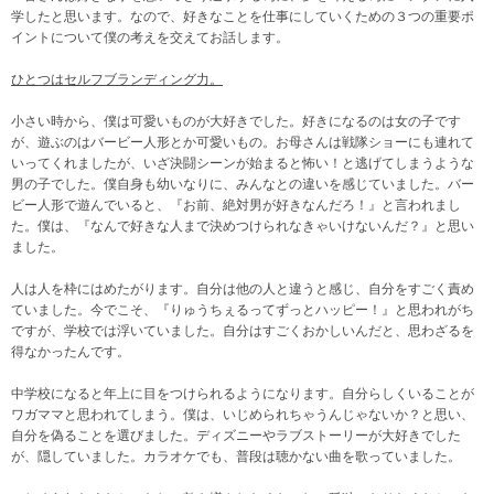
学したと思います。なので、好きなことを仕事にしていくための３つの重要ポ
イントについて僕の考えを交えてお話します。
ひとつはセルフブランディング力。
小さい時から、僕は可愛いものが大好きでした。好きになるのは女の子です
が、遊ぶのはバービー人形とか可愛いもの。お母さんは戦隊ショーにも連れて
いってくれましたが、いざ決闘シーンが始まると怖い！と逃げてしまうような
男の子でした。僕自身も幼いなりに、みんなとの違いを感じていました。バー
ビー人形で遊んでいると、『お前、絶対男が好きなんだろ！』と言われまし
た。僕は、『なんで好きな人まで決めつけられなきゃいけないんだ？』と思い
ました。
人は人を枠にはめたがります。自分は他の人と違うと感じ、自分をすごく責め
ていました。今でこそ、『りゅうちぇるってずっとハッピー！』と思われがち
ですが、学校では浮いていました。自分はすごくおかしいんだと、思わざるを
得なかったんです。
中学校になると年上に目をつけられるようになります。自分らしくいることが
ワガママと思われてしまう。僕は、いじめられちゃうんじゃないか？と思い、
自分を偽ることを選びました。ディズニーやラブストーリーが大好きでした
が、隠していました。カラオケでも、普段は聴かない曲を歌っていました。