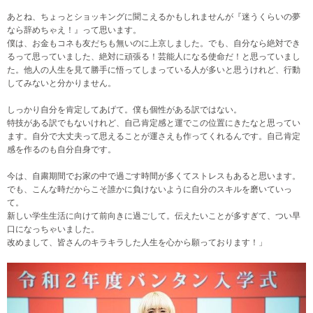
あとね、ちょっとショッキングに聞こえるかもしれませんが『迷うくらいの夢
なら辞めちゃえ！』って思います。
僕は、お金もコネも友だちも無いのに上京しました。でも、自分なら絶対でき
るって思っていました、絶対に頑張る！芸能人になる使命だ！と思っていまし
た。他人の人生を見て勝手に悟ってしまっている人が多いと思うけれど、行動
してみないと分かりません。
しっかり自分を肯定してあげて。僕も個性がある訳ではない。
特技がある訳でもないけれど、自己肯定感と運でこの位置にきたなと思ってい
ます。自分で大丈夫って思えることが運さえも作ってくれるんです。自己肯定
感を作るのも自分自身です。
今は、自粛期間でお家の中で過ごす時間が多くてストレスもあると思います。
でも、こんな時だからこそ誰かに負けないように自分のスキルを磨いていっ
て。
新しい学生生活に向けて前向きに過ごして。伝えたいことが多すぎて、つい早
口になっちゃいました。
改めまして、皆さんのキラキラした人生を心から願っております！」