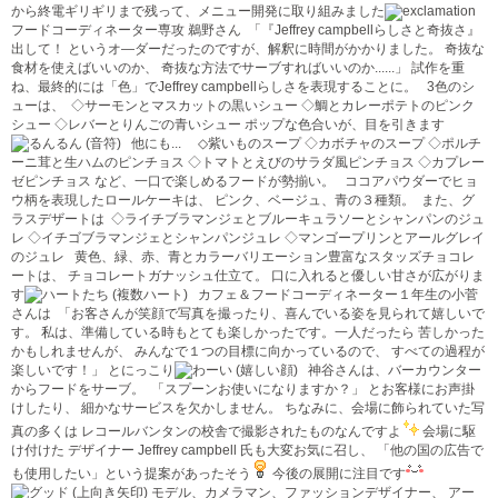
から終電ギリギリまで残って、メニュー開発に取り組みました
フードコーディネーター専攻 鵜野さん
「『Jeffrey campbellらしさと奇抜さ』
出して！ というオ―ダーだったのですが、解釈に時間がかかりました。 奇抜な
食材を使えばいいのか、 奇抜な方法でサーブすればいいのか......」 試作を重
ね、最終的には「色」でJeffrey campbellらしさを表現することに。 3色のシ
ューは、
◇サーモンとマスカットの黒いシュー ◇鯛とカレーポテトのピンク
シュー ◇レバーとりんごの青いシュー ポップな色合いが、目を引きます
他にも...
◇紫いものスープ ◇カボチャのスープ ◇ポルチ
ーニ茸と生ハムのピンチョス ◇トマトとえびのサラダ風ピンチョス ◇カプレー
ゼピンチョス など、一口で楽しめるフードが勢揃い。 ココアパウダーでヒョ
ウ柄を表現したロールケーキは、 ピンク、ベージュ、青の３種類。
また、グ
ラスデザートは
◇ライチブラマンジェとブルーキュラソーとシャンパンのジュ
レ ◇イチゴブラマンジェとシャンパンジュレ ◇マンゴープリンとアールグレイ
のジュレ 黄色、緑、赤、青とカラーバリエーション豊富なスタッズチョコレ
ートは、 チョコレートガナッシュ仕立て。 口に入れると優しい甘さが広がりま
す
カフェ＆フードコーディネーター１年生の小菅
さんは
「お客さんが笑顔で写真を撮ったり、喜んでいる姿を見られて嬉しいで
す。 私は、準備している時もとても楽しかったです。一人だったら 苦しかった
かもしれませんが、 みんなで１つの目標に向かっているので、 すべての過程が
楽しいです！」 とにっこり
神谷さんは、バーカウンター
からフードをサーブ。
「スプーンお使いになりますか？」 とお客様にお声掛
けしたり、 細かなサービスを欠かしません。 ちなみに、会場に飾られていた写
真の多くは レコールバンタンの校舎で撮影されたものなんですよ
会場に駆
け付けた デザイナー Jeffrey campbell 氏も大変お気に召し、 「他の国の広告で
も使用したい」という提案があったそう
今後の展開に注目です
モデル、カメラマン、ファッションデザイナー、 アー