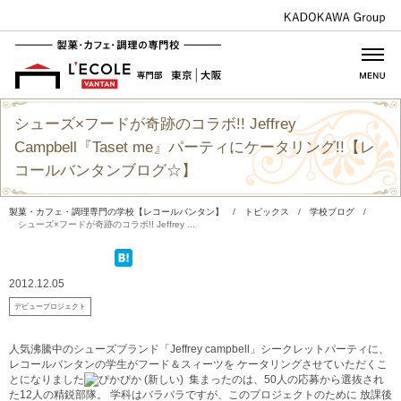
シューズ×フードが奇跡のコラボ!! Jeffrey
Campbell『Taset me』パーティにケータリング!!【レ
コールバンタンブログ☆】
製菓・カフェ・調理専門の学校【レコールバンタン】
/
トピックス
/
学校ブログ
/
シューズ×フードが奇跡のコラボ!! Jeffrey ...
2012.12.05
デビュープロジェクト
人気沸騰中のシューズブランド「Jeffrey campbell」シークレットパーティに、
レコールバンタンの学生がフード＆スィーツを ケータリングさせていただくこ
とになりました
集まったのは、50人の応募から選抜され
た12人の精鋭部隊。 学科はバラバラですが、このプロジェクトのために 放課後