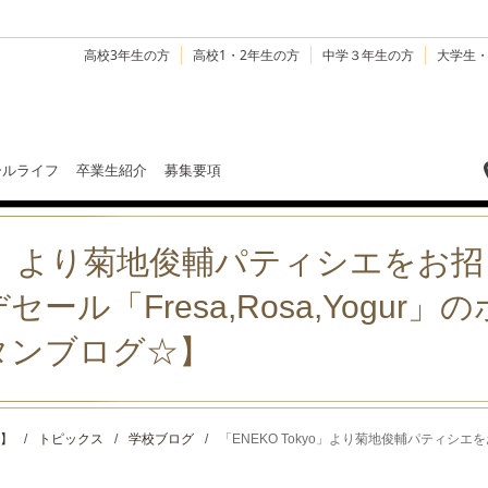
高校3年生の方
高校1・2年生の方
中学３年生の方
大学生
ールライフ
卒業生紹介
募集要項
okyo」より菊地俊輔パティシエを
ール「Fresa,Rosa,Yogur
タンブログ☆】
】
/
トピックス
/
学校ブログ
/
「ENEKO Tokyo」より菊地俊輔パティシエをお 