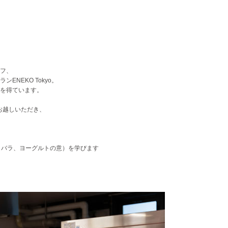
フ、
NEKO Tokyo。
を得ています。
にお越しいただき、
語で苺、バラ、ヨーグルトの意）を学びます