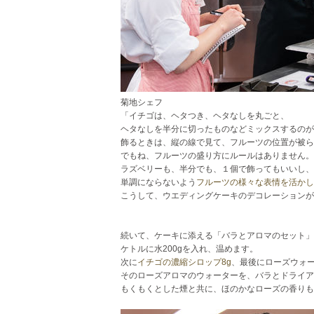
菊地シェフ
「イチゴは、ヘタつき、ヘタなしを丸ごと、
ヘタなしを半分に切ったものなどミックスするのが
飾るときは、縦の線で見て、フルーツの位置が被ら
でもね、フルーツの盛り方にルールはありません。
ラズベリーも、半分でも、１個で飾ってもいいし、
単調にならないよう
フルーツの様々な表情を活かし
こうして、ウエディングケーキのデコレーションが
続いて、ケーキに添える「バラとアロマのセット」
ケトルに水200gを入れ、温めます。
次に
イチゴの濃縮シロップ8g
、最後にローズウォー
そのローズアロマのウォーターを、バラとドライア
もくもくとした煙と共に、ほのかなローズの香りも