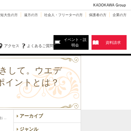
・短大生の方
遠方の方
社会人・フリーターの方
保護者の方
企業の方
イベント・説
資料請求
明会
アクセス
よくあるご質問
お招きして。ウエデ
」のポイントとは？
アーカイブ
...
ジャンル