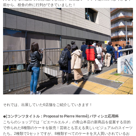
前から、校舎の外に行列ができていました！
それでは、出展していた6店舗をご紹介していきます！
◆
[コンテンツタイトル：
Proposal to Pierre Hermé
]
パティシエ応用科
こちらのショップでは「ピエールエルメ」の青山本店の新商品を提案する目的
で作られた8種類のケーキを販売！芸術とも言える美しいビジュアルのスイーツ
たち。2種類で1セットですが、8種類すべてのケーキを大人買いされているお