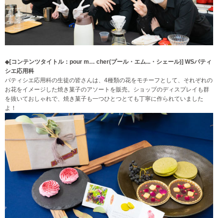
◆
[コンテンツタイトル：pour m… cher(プール・エム...・シェール)] WS
パティ
シエ応用科
パティシエ応用科の生徒の皆さんは、4種類の花をモチーフとして、それぞれの
お花をイメージした焼き菓子のアソートを販売。ショップのディスプレイも群
を抜いておしゃれで、焼き菓子も一つひとつとても丁寧に作られていました
よ！