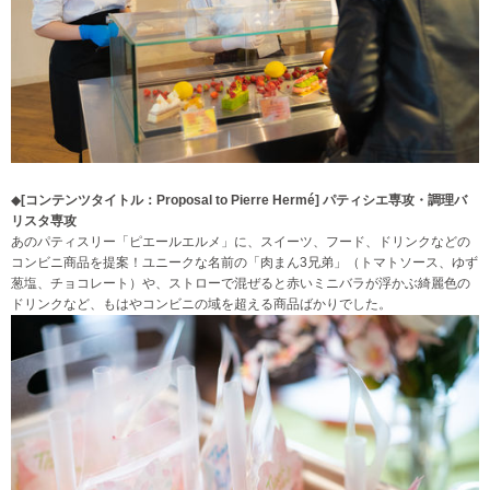
◆
[コンテンツタイトル：
Proposal to Pierre Hermé
]
パティシエ専攻・調理バ
リスタ専攻
あのパティスリー「ピエールエルメ」に、スイーツ、フード、ドリンクなどの
コンビニ商品を提案！ユニークな名前の「肉まん3兄弟」（トマトソース、ゆず
葱塩、チョコレート）や、ストローで混ぜると赤いミニバラが浮かぶ綺麗色の
ドリンクなど、もはやコンビニの域を超える商品ばかりでした。