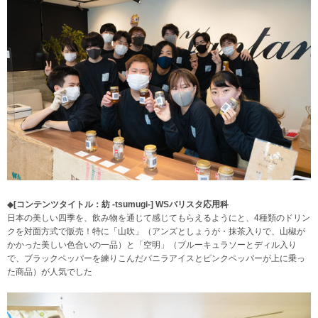
◆
[コンテンツタイトル：紡 -tsumugi-]
WS
バリスタ応用科
日本の美しい四季を、飲み物を通じて感じてもらえるようにと、4種類のドリン
クを対面方式で販売！特に「山吹」（アンズとしょうが・抹茶入りで、山椒が
かかった美しい色合いの一品）と「空明」（ブルーキュラソーとディル入り
で、ブラックペッパーを練りこんだバニラアイスとピンクペッパーが上に乗っ
た商品）が人気でした