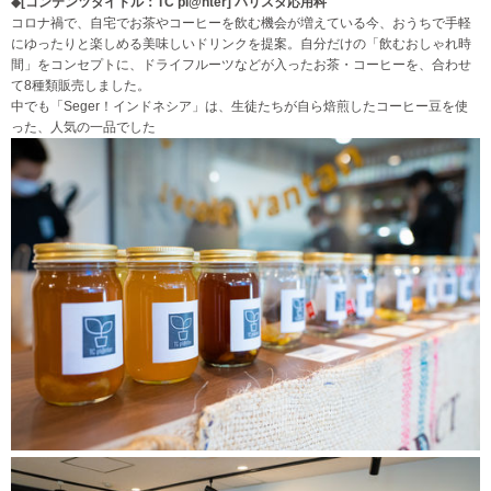
◆
[コンテンツタイトル：TC pl@nter]
バリスタ応用科
コロナ禍で、自宅でお茶やコーヒーを飲む機会が増えている今、おうちで手軽
にゆったりと楽しめる美味しいドリンクを提案。自分だけの「飲むおしゃれ時
間」をコンセプトに、ドライフルーツなどが入ったお茶・コーヒーを、合わせ
て8種類販売しました。
中でも「Seger！インドネシア」は、生徒たちが自ら焙煎したコーヒー豆を使
った、人気の一品でした