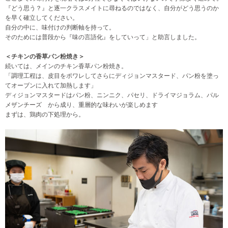
『どう思う？』と逐一クラスメイトに尋ねるのではなく、自分がどう思うのか
を早く確立してください。
自分の中に、味付けの判断軸を持って。
そのためには普段から『味の言語化』をしていって」と助言しました。
＜チキンの香草パン粉焼き＞
続いては、メインのチキン香草パン粉焼き。
「調理工程は、皮目をポワレしてさらにディジョンマスタード、パン粉を塗っ
てオーブンに入れて加熱します」
ディジョンマスタードはパン粉、ニンニク、パセリ、ドライマジョラム、パル
メザンチーズ から成り、重層的な味わいが楽しめます
まずは、鶏肉の下処理から。