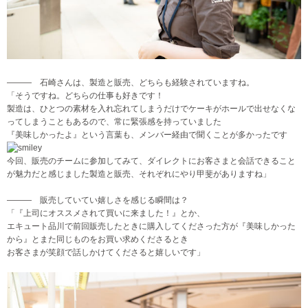
――― 石崎さんは、製造と販売、どちらも経験されていますね。
「そうですね。どちらの仕事も好きです！
製造は、ひとつの素材を入れ忘れてしまうだけでケーキがホールで出せなくな
ってしまうこともあるので、常に緊張感を持っていました
『美味しかったよ』という言葉も、メンバー経由で聞くことが多かったです
今回、販売のチームに参加してみて、ダイレクトにお客さまと会話できること
が魅力だと感じました
製造と販売、それぞれにやり甲斐がありますね
」
――― 販売していてい嬉しさを感じる瞬間は？
「『上司にオススメされて買いに来ました！』とか、
エキュート品川で前回販売したときに購入してくださった方が『美味しかった
から』とまた同じものをお買い求めくださるとき
お客さまが笑顔で話しかけてくださると嬉しいです
」