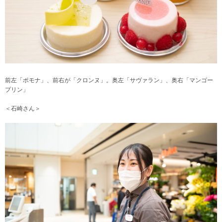
前左「ポモナ」、前右が「クロンヌ」。奥左「サヴァラン」、奥右「マンゴー
プリン」
＜石崎さん＞