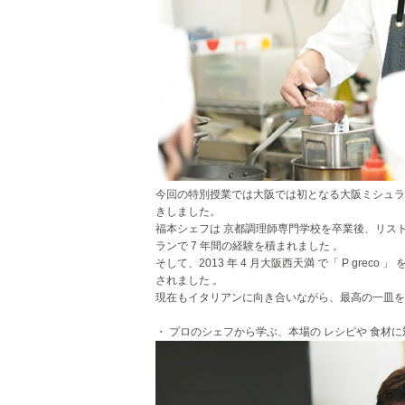
今回の特別授業では大阪では初となる大阪ミシュランの
きしました。
福本シェフは 京都調理師専門学校を卒業後、リス
ランで 7 年間の経験を積まれました 。
そして、2013 年 4 月大阪西天満 で「 P greco
されました 。
現在もイタリアンに向き合いながら、最高の一皿を
・ プロのシェフから学ぶ、本場の レシピや 食材