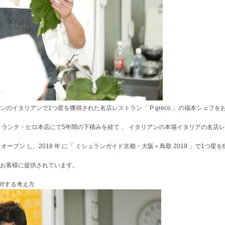
イタリアンで1つ星を獲得された名店レストラン「 P greco 」の福本シェフを
トランテ・ヒロ本店にて5年間の下積みを経て 、 イタリアンの本場イタリアの名店
 」 をオープン し、2018 年 に「 ミシュランガイド京都・大阪＋鳥取 2019 」で1つ星
お客様に提供されています。
に対する考え方