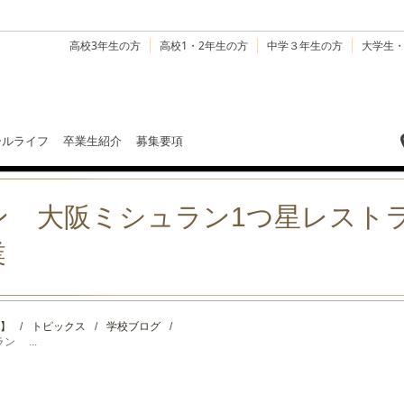
高校3年生の方
高校1・2年生の方
中学３年生の方
大学生
ールライフ
卒業生紹介
募集要項
 大阪ミシュラン1つ星レストラン 
業
】
/
トピックス
/
学校ブログ
/
 ...