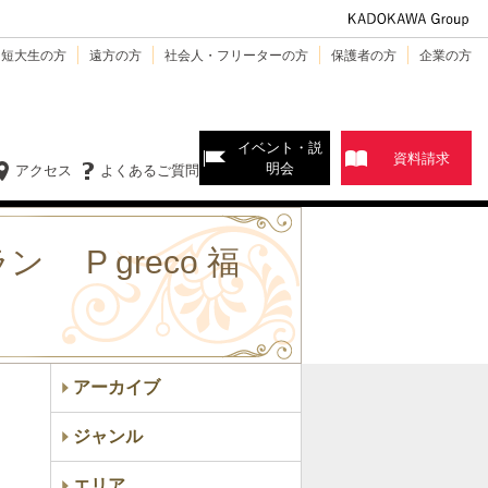
・短大生の方
遠方の方
社会人・フリーターの方
保護者の方
企業の方
イベント・説
資料請求
明会
アクセス
よくあるご質問
P greco 福
アーカイブ
ジャンル
エリア