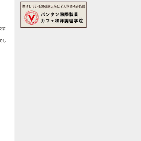
授業
でし