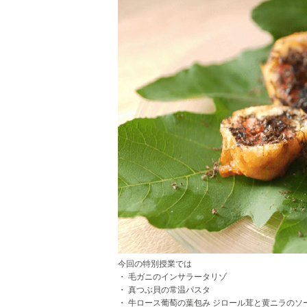
今回の特別授業では
・ 毛ガニのインサラータリゾ
・ 真つぶ貝の常温パスタ
・ 牛ロース葡萄の葉包み ジロール茸と黄ニラのソ