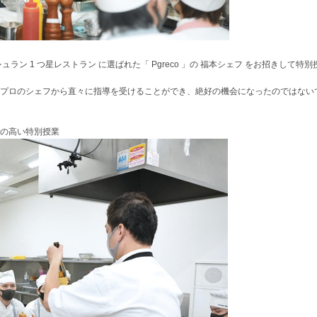
ラン 1 つ星レストラン に選ばれた「 Pgreco 」の 福本シェフ をお招きして特別
プロのシェフから直々に指導を受けることができ、絶好の機会になったのではない
の高い特別授業