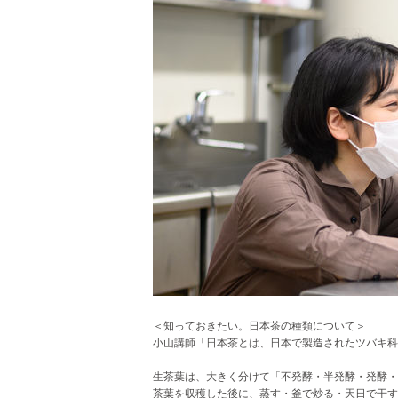
＜知っておきたい。日本茶の種類について＞
小山講師「日本茶とは、日本で製造されたツバキ科
生茶葉は、大きく分けて「不発酵・半発酵・発酵・
茶葉を収穫した後に、蒸す・釜で炒る・天日で干す