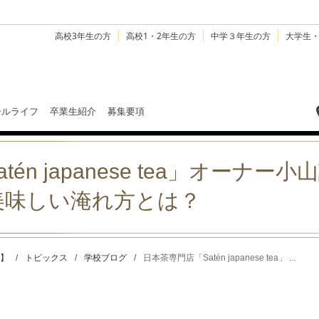
高校3年生の方
高校1・2年生の方
中学３年生の方
大学生
ールライフ
卒業生紹介
募集要項
én japanese tea」オーナー
美味しい淹れ方とは？
】
/
トピックス
/
学校ブログ
/
日本茶専門店「Satén japanese tea」 ...