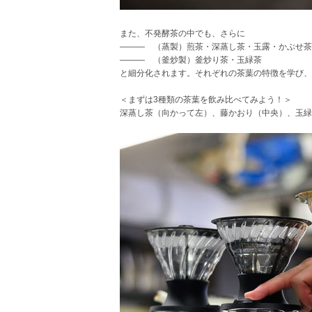
また、不発酵茶の中でも、さらに
――― （蒸製）煎茶・深蒸し茶・玉露・かぶせ茶
――― （釜炒製）釜炒り茶・玉緑茶
と細分化されます。それぞれの茶葉の特徴を学び、
＜まずは3種類の茶葉を飲み比べてみよう！＞
深蒸し茶（向かって左）、藤かおり（中央）、玉緑