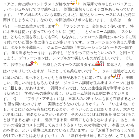
ロアは、赤と緑のコントラストが鮮やか
冷蔵庫で冷やしたババロアに、
ナパージュをかけてツヤ感を出し、 側面に縦切りしたイチゴをあしらっていき
ます。
「アメ細工のリボンも素敵だけれど、飴だとショーケースに入れた時に
溶けてしまうんです。なので、今回は紙のリボンを使います」 お次は... 金
箔！ 一気に豪華さが増します
「フランスでは、金箔をよく使います。 特
にホテルは使いすぎっていうくらいに（笑）」 とジェローム講師。 スクレ
は、どちらの面を表にしてもOK。 ちなみに、ジェローム講師はシルパッドに張
り付いていた面を 表に使うことが多いそうです。 デコレーションを終えた学生
は、タルトを冷蔵庫へ。
ジェローム講師「デコレーションはケーキの一部で
す。 飾り過ぎたケーキは、お客様も『どうやって切ったらいいの？』と困って
しまう。 デコレーションは、シンプルかつ美しいものが好ましいです」
そし
て、お待ちかね
完成したスイーツの試食タイム
知念さん 「色味
はハッキリしていますが、味はとっても柔らかいです
。 タルト生地がこんな
に薄いのに、食べるとしっかりと食感があることに驚いています
」 美味
しい、美しいのはもちろんですが、 ジェローム講師が生み出すスイーツには常
に「
新しさ
」があります。 質問タイムでは、なんと生徒全員が挙手するとい
う状況に！ 学生からの熱意が感じ、ジェローム講師も真剣に答えていきま
す。 Q 「『プラザ・アテネ』には、日本人のパティシエも多く在籍するとい
う 話を聞いたのですが... 実際はどうなのでしょうか？」
A 「いますね。で
も、そこにいるから有名になれるとか、 そういったことはありません。大きな
ホテルには、 有名なシェフがいるので、その人につければ技術を 身につけるこ
とはできると思います。 勉強できる良い環境にもなると思いますよ。 あと、ホ
テルの場合はコストに関してあまりうるさくないのが特徴です。 本当にいいも
のを作る、という環境は恵まれていると思います」
Q 「お菓子を作るうえで心
がけていることはありますか？」 A 「新作を作り続けることが、とても大事