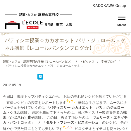
パティシエ授業☆カカオエット パリ・ジェローム・ケ
ネル講師【レコールバンタンブログ☆】
製菓・カフェ・調理専門の学校【レコールバンタン】
/
トピックス
/
学校ブログ
/
パティシエ授業☆カカオエット パリ・ジェローム・ケネ ...
2012.05.19
今回は、現役トップパティシエから、 お店の売れ筋レシピを教えていただける
「直伝レシピ」の授業をレポートします
華麗な手さばきで、ムースにナ
パージュをかけていくのは 『
パティスリー カカオエット パリ
』の
ジェロー
ム・ケネル
講師。 通訳を務めて下さったのは、同パティスリー製造責任者の
椛
沢（かばさわ）貴子
講師。
この日、教えて頂いたのは「
ヴェリーヌ・エキゾチ
カ・パンナコッタ
」 と 「
タルト・フレーズ・ピスターシュ
」のレシピ。 色が
鮮やかで見た目にもとても美しいです
ピスタチオとイチゴを使ったババ