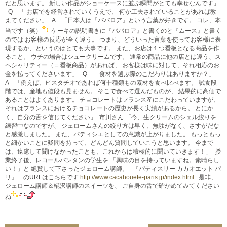
だと思います。 新しい作品がショーケースに並ぶ瞬間がとても幸せなんです」
Q 「 お店でを経営されていくうえで、 何か工夫されていることがあれば教
えてください」 A 「日本人は『ババロア』という言葉が好きです。 コレ、本
当です（笑）
ケーキの説明書きに『ババロア』と書くのと『ムース』と書く
のでは お客様の反応が全く違う。 つまり、どういった言葉を使ってお客様に表
現するか、というのはとても大事です。 また、お店は１つ看板となる商品を作
ること。 ウチの場合はシュークリームです。 通常の商品に他の店とは違う、ス
ペシャリティー（＝看板商品）があれば、 お客様は味に対して、それ相応のお
金を払ってくださいます」 Q 「食材を選ぶ際のこだわりはありますか？」
A 「例えば、ピスタチオであれば何十種類もの素材を食べ比べます。 試食段
階では、産地も値段も見ません。 そこで食べて選んだものが、 結果的に高価で
あることはよくあります。 チョコレートはフランス産にこだわっていますが、
それはフランスにおけるチョコレートの歴史が長く実績があるから。 とにか
く、自分の舌を信じてください」
市川さん 「今、生クリームのシェル絞りを
練習中なのですが、 ジェロームさんの絞り方は早く、無駄がなく、さすがだな
と感激しました。 また、パティシエとしての意識が上がりました。 もっともっ
と細かいことに疑問を持って、どんどん質問していこうと思います。 今まで
は、遠慮して聞けなかったことも、これからは積極的に聞いていきます！」
授
業終了後、レコールバンタンの学生を 「興味の目を持っていますね。素晴らし
い！」と 絶賛して下さったジェローム講師。 『パティスリー カカオエット パ
リ』 のURLはこちらです
http://www.cacahouete-paris.jp/index.html
是非、
ジェローム講師＆椛沢講師のスイーツを、 ご自身の舌で確かめてみてください
ね