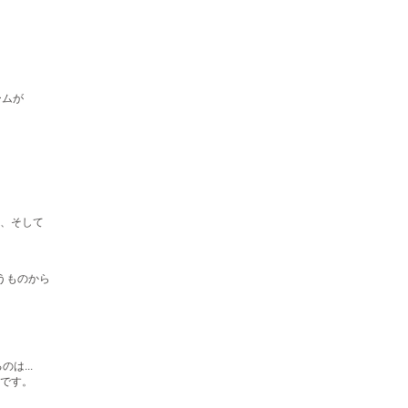
ームが
、そして
うものから
は...
です。