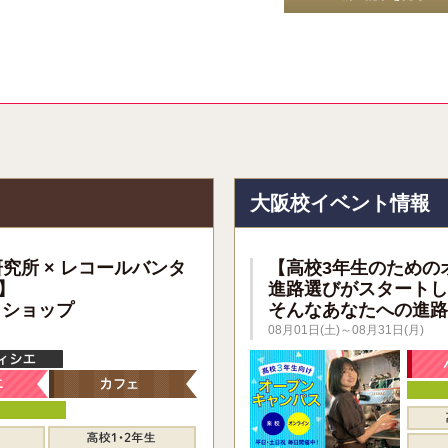
報
大阪校イベント情報
研究所 × レコールバンタ
【高校3年生のための
】
進路選びがスタートし
クショップ
そんなあなたへの進路
08月01日(土)～08月31日(月)