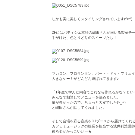
しかも実に美しくスタイリングされています(^o^)
2Fにはパティシエ本科の嶋田さんが率いる製菓チ
手がけた、色とりどりのスイーツたち！
マカロン、フロランタン、パート・ドゥ・フリュイ
大きなケーキがどんどん運ばれてきます♪
「1年生で学んだ内容でこれなら作れるかな？とい
みんなで相談してメニューを決めました。
量が多かったので、ちょっと大変でした(>_<)」
と嶋田さんが話してくれました。
そして会場を彩る音楽をDJブースから届けてくれるの
カフェミュージックの授業を担当する浅井利浩講師
後ろ姿がかっこいいー★