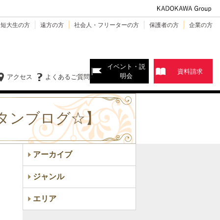
・短大生の方
遠方の方
社会人・フリーターの方
保護者の方
企業の方
イベント・説
資料請求
明会
アクセス
よくあるご質問
タンブログ☆】
アーカイブ
ジャンル
エリア