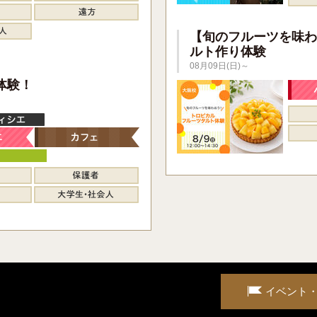
【旬のフルーツを味わ
ルト作り体験
08月09日(日)～
】
体験！
イベント