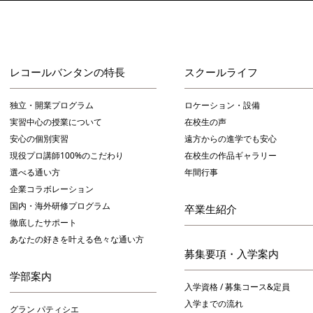
レコールバンタンの特長
スクールライフ
独立・開業プログラム
ロケーション・設備
実習中心の授業について
在校生の声
安心の個別実習
遠方からの進学でも安心
現役プロ講師100%のこだわり
在校生の作品ギャラリー
選べる通い方
年間行事
企業コラボレーション
国内・海外研修プログラム
卒業生紹介
徹底したサポート
あなたの好きを叶える⾊々な通い⽅
募集要項・入学案内
学部案内
入学資格 / 募集コース&定員
入学までの流れ
グラン パティシエ