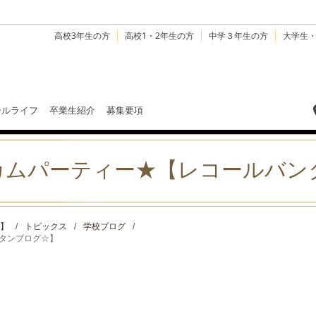
高校3年生の方
高校1・2年生の方
中学３年生の方
大学生
ールライフ
卒業生紹介
募集要項
カムパーティー★【レコールバン
】
/
トピックス
/
学校ブログ
/
タンブログ☆】