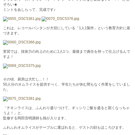
ぞろい★
ミントをあしらって、完成です♪
これは、レコールバンタンが大切にしている「1人1製作」という教育方針に基
づきます。
実習では、技術力の向上のために1人1つ、最後まで責任を持って仕上げるんで
すよ！
その頃、厨房は大忙し...！！
50人分のオムライスを提供すべく、学生たちが休む間もなく作業をしていまし
た。
「チキンライスは、ふんわり盛りつけて。ギッシリご飯を盛ると固くなっちゃ
うよ！」と、
監修する岡田浩明講師も熱が入ります。
ふわふわオムライスがテーブルに運ばれると、ゲストの顔もほころびます。