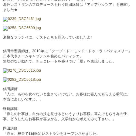
海外レストランのプロデュースも行う岡田講師は「アクアパッツア」を披露し
ました★
豪快なフランベに、ゲストたちも見入っていましたよ♪
鍋田幸宏講師は、2010年に「クープ・ド・モンド・ドゥ・ラ・パティスリー」
日本代表チームキャプテンを務めたパティシエ。
無駄のない動きで、チョコレートを盛りつけ「夏」を表現しました。
鍋田講師
「人は、ものを食べないと生きていけない。お客様に喜んでもらえる瞬間は、
本当に楽しいですよ。」
篠崎講師
「僕らの仕事は、自分の技を見せるというよりお客様に喜んでもらう為の仕
事。どうしたらお客様が喜ぶかを、入学前から考えてみて下さい。」
岡田講師
「昨日、校舎で1日限定レストランをオープンさせました。