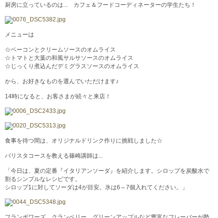
厨房に立っているのは... カフェ＆フードコーディネーターの学生たち！
メニューは
☆ベーコンとクリームソースのオムライス
☆トマトと大葉の和風サルサソースのオムライス
☆じっくり煮込んだデミグラスソースのオムライス
から、お好きなものを選んでいただけます♪
14時になると、お客さまが続々と来店！
食事を待つ間は、オリジナルドリンク作りに挑戦しました☆
バリスタコースを教える篠崎講師は...
「今日は、夏の定番『イタリアンソーダ』を紹介します。シロップを炭酸水で
割るシンプルなレシピです。
シロップ1に対してソーダは4が目安。氷は6～7個入れてください。」
フランボワーズ、クランベリー、グリーンアップルなど豊富なフレーバーが勢