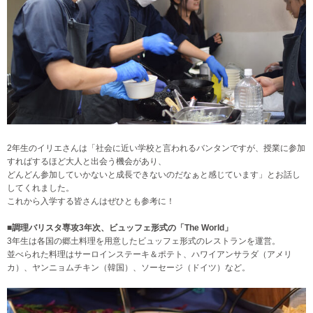
2年生のイリエさんは「社会に近い学校と言われるバンタンですが、授業に参加
すればするほど大人と出会う機会があり、
どんどん参加していかないと成長できないのだなぁと感じています」とお話し
してくれました。
これから入学する皆さんはぜひとも参考に！
■調理バリスタ専攻3年次、ビュッフェ形式の「The World」
3年生は各国の郷土料理を用意したビュッフェ形式のレストランを運営。
並べられた料理はサーロインステーキ＆ポテト、ハワイアンサラダ（アメリ
カ）、ヤンニョムチキン（韓国）、ソーセージ（ドイツ）など。