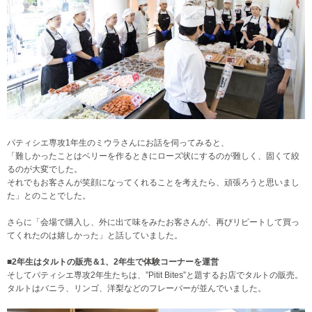
パティシエ専攻1年生のミウラさんにお話を伺ってみると、
「難しかったことはベリーを作るときにローズ状にするのが難しく、固くて絞
るのが大変でした。
それでもお客さんが笑顔になってくれることを考えたら、頑張ろうと思いまし
た」とのことでした。
さらに「会場で購入し、外に出て味をみたお客さんが、再びリピートして買っ
てくれたのは嬉しかった」と話していました。
■2年生はタルトの販売＆1、2年生で体験コーナーを運営
そしてパティシエ専攻2年生たちは、”Pitit Bites”と題するお店でタルトの販売。
タルトはバニラ、リンゴ、洋梨などのフレーバーが並んでいました。