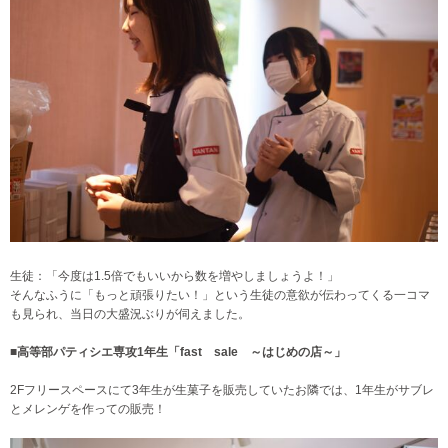
生徒：「今度は1.5倍でもいいから数を増やしましょうよ！」
そんなふうに「もっと頑張りたい！」という生徒の意欲が伝わってくる一コマ
も見られ、当日の大盛況ぶりが伺えました。
■高等部
パティシエ専攻1年生「fast sale ～はじめの店～」
2Fフリースペースにて3年生が生菓子を販売していたお隣では、1年生がサブレ
とメレンゲを作っての販売！