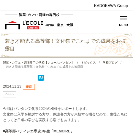
若き才能光る高等部！文化祭でこれまでの成果をお披
露目
製菓・カフェ・調理専門の学校【レコールバンタン】
/
トピックス
/
学校ブログ
/
若き才能光る高等部！文化祭でこれまでの成果をお披露目
2024.11.23
イベント
今回はバンタン文化祭2024の模様をレポートします。
文化祭は入学を検討する方や、保護者の方が来校する機会なので、生徒たちに
とっては日頃の学びを実践する場でもあります。
■高等部
パティシエ専攻3年生「MEMOIRE」