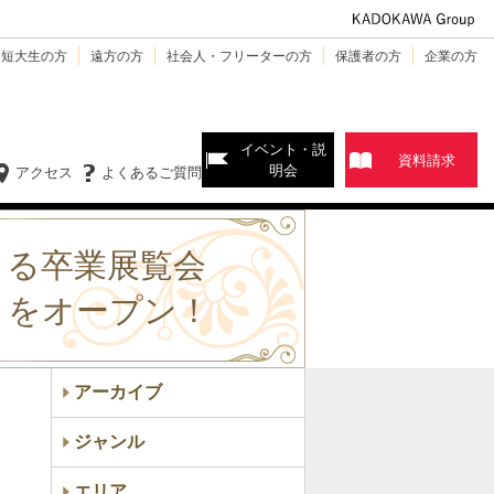
・短大生の方
遠方の方
社会人・フリーターの方
保護者の方
企業の方
イベント・説
資料請求
明会
アクセス
よくあるご質問
よる卒業展覧会
n」をオープン！
アーカイブ
ジャンル
エリア