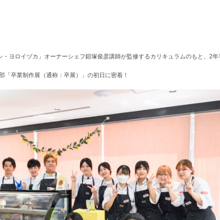
トシ・ヨロイヅカ」オーナーシェフ鎧塚俊彦講師が監修するカリキュラムのもと、2年
学部「卒業制作展（通称：卒展）」の初日に密着！