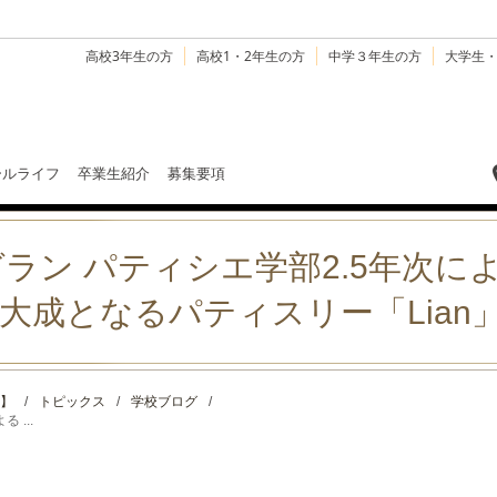
高校3年生の方
高校1・2年生の方
中学３年生の方
大学生
ールライフ
卒業生紹介
募集要項
ラン パティシエ学部2.5年次に
！集大成となるパティスリー「Lia
】
/
トピックス
/
学校ブログ
/
 ...