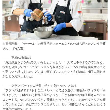
在庫管理表、「デセール」の事前予約フォームなどの作成も行ったという伊藤
さん。（写真左）
―― 卒展の感想は？
「意思疎通をするのが難しいなと思いました。一人で仕事をするのではなく、
役割を分担してコミュニケーションを取りながらチームでお店を実現すること
が難しいと感じました。どこまで頼めばいいのか？どう頼めば、相手に伝わる
かなどを意識しました」
―― グラン パティシエ学部で学んで良かったことは？
「フランス研修です！休日にはベルギーまで足を運び、現地のパティスリーを
巡りました。日本でいう駄菓子屋のような、子ども向けのお菓子屋さんのチョ
コレートも、信じられないくらい美味しかったんです。これからキャリアを築
いていきますが、再びフランスに行きたい、という瞬間がきそうだなと思うほ
ど鮮烈な体験でした！」