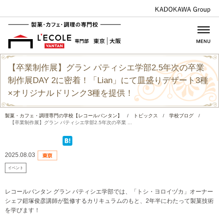
【卒業制作展】グラン パティシエ学部2.5年次の卒業
制作展DAY 2に密着！「Lian」にて皿盛りデザート3種
×オリジナルドリンク3種を提供！
製菓・カフェ・調理専門の学校【レコールバンタン】
/
トピックス
/
学校ブログ
/
【卒業制作展】グラン パティシエ学部2.5年次の卒業 ...
2025.08.03
イベント
レコールバンタン グラン パティシエ学部では、「トシ・ヨロイヅカ」オーナー
シェフ鎧塚俊彦講師が監修するカリキュラムのもと、2年半にわたって製菓技術
を学びます！