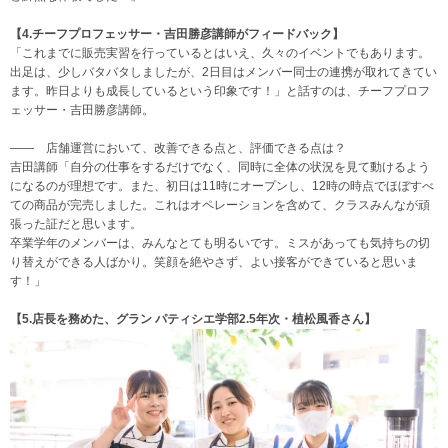
【4.チーフプロフェッサー・吉田勝彦講師がフィードバック】
「これまでに販売実習を行っているとはいえ、久々のイベントでもあります。
出足は、少しバタバタしましたが、2日目はメンバー同士の連携が取れてきてい
ます。昨日よりも成長しているという印象です！」と話すのは、チーフプロフ
ェッサー・吉田勝彦講師。
―― 店舗運営において、改善できる点と、評価できる点は？
吉田講師「自分の仕事をするだけでなく、同時に全体の状況を見て動けるよう
になるのが理想です。また、初日は11時にオープンし、12時の時点でほぼすべ
ての商品が完売しました。これはオペレーションを含めて、クラスみんなが頑
張った証だと思います。
卒業学年のメンバーは、みんなとても明るいです。ミスがあっても気持ちの切
り替えができる人ばかり。笑顔を絶やさず、よい接客ができていると思いま
す！」
【5.店長を務めた、グラン パティシエ学部2.5年次・植松風香さん】