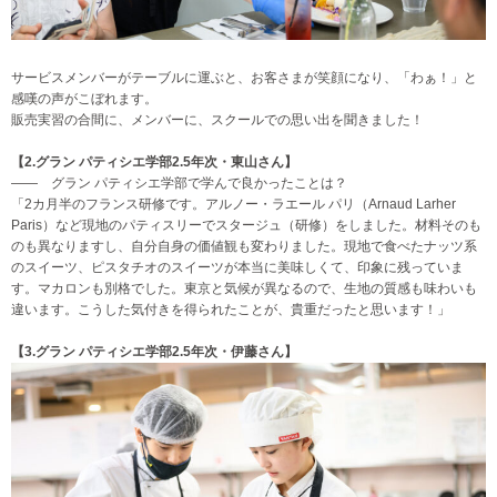
サービスメンバーがテーブルに運ぶと、お客さまが笑顔になり、「わぁ！」と
感嘆の声がこぼれます。
販売実習の合間に、メンバーに、スクールでの思い出を聞きました！
【2.グラン パティシエ学部2.5年次・東山さん】
―― グラン パティシエ学部で学んで良かったことは？
「2カ月半のフランス研修です。アルノー・ラエール パリ（Arnaud Larher
Paris）など現地のパティスリーでスタージュ（研修）をしました。材料そのも
のも異なりますし、自分自身の価値観も変わりました。現地で食べたナッツ系
のスイーツ、ピスタチオのスイーツが本当に美味しくて、印象に残っていま
す。マカロンも別格でした。東京と気候が異なるので、生地の質感も味わいも
違います。こうした気付きを得られたことが、貴重だったと思います！」
【3.グラン パティシエ学部2.5年次・伊藤さん】