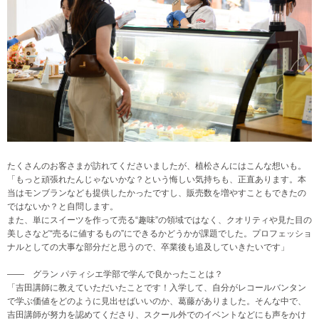
たくさんのお客さまが訪れてくださいましたが、植松さんにはこんな想いも。
「もっと頑張れたんじゃないかな？という悔しい気持ちも、正直あります。本
当はモンブランなども提供したかったですし、販売数を増やすこともできたの
ではないか？と自問します。
また、単にスイーツを作って売る“趣味”の領域ではなく、クオリティや見た目の
美しさなど“売るに値するもの”にできるかどうかが課題でした。プロフェッショ
ナルとしての大事な部分だと思うので、卒業後も追及していきたいです」
―― グラン パティシエ学部で学んで良かったことは？
「吉田講師に教えていただいたことです！入学して、自分がレコールバンタン
で学ぶ価値をどのように見出せばいいのか、葛藤がありました。そんな中で、
吉田講師が努力を認めてくださり、スクール外でのイベントなどにも声をかけ