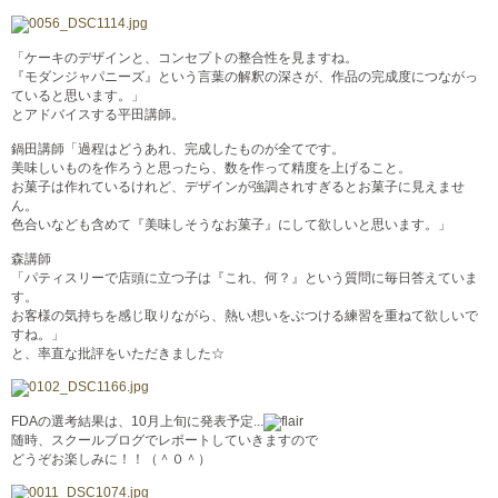
「ケーキのデザインと、コンセプトの整合性を見ますね。
『モダンジャパニーズ』という言葉の解釈の深さが、作品の完成度につながっ
ていると思います。」
とアドバイスする平田講師。
鍋田講師「過程はどうあれ、完成したものが全てです。
美味しいものを作ろうと思ったら、数を作って精度を上げること。
お菓子は作れているけれど、デザインが強調されすぎるとお菓子に見えませ
ん。
色合いなども含めて『美味しそうなお菓子』にして欲しいと思います。」
森講師
「パティスリーで店頭に立つ子は『これ、何？』という質問に毎日答えていま
す。
お客様の気持ちを感じ取りながら、熱い想いをぶつける練習を重ねて欲しいで
すね。」
と、率直な批評をいただきました☆
FDAの選考結果は、10月上旬に発表予定...
随時、スクールブログでレポートしていきますので
どうぞお楽しみに！！（＾０＾）