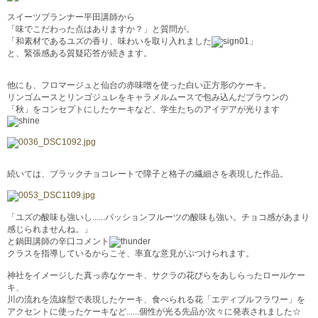
スイーツプランナー平田講師から
「味でこだわった点はありますか？」と質問が。
「和素材であるユズの香り、味わいを取り入れました
」
と、緊張感ある質疑応答が続きます。
他にも、フロマージュと仙台の赤味噌を使った白い正方形のケーキ。
リンゴムースとリンゴジュレをキャラメルムースで包み込んだブラウンの
「秋」をコンセプトにしたケーキなど、学生たちのアイデアが光ります
続いては、ブラックチョコレートで障子と格子の繊細さを表現した作品。
「ユズの酸味も強いし......パッションフルーツの酸味も強い。チョコ感があまり
感じられませんね。」
と鍋田講師の辛口コメント
クラスを指導しているからこそ、率直な意見がぶつけられます。
神社をイメージした真っ赤なケーキ、サクラの花びらをあしらったロールケー
キ、
川の流れを流線型で表現したケーキ、食べられる花「エディブルフラワー」を
アクセントに使ったケーキなど......個性が光る先品が次々に発表されました☆