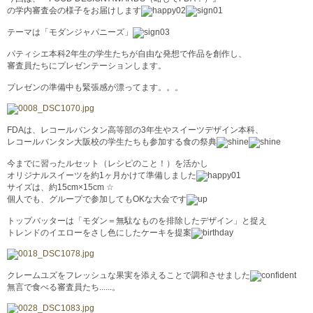
の学内審査会の様子をお届けします
テーマは「モダンジャパニーズ」
パティシエ本科2年生の学生たちが自由な発想で作品を創作し、
審査員たちにプレゼンテーションします。
プレゼンの準備中も緊張感が漂ってます。。。
FDAは、レコールバンタン高等部の3年生やスイーツデザイン本科、
レコールバンタン大阪校の学生たちも参加する食の祭典
今までに習ったルセット（レシピのこと！）を活かし
オリジナルスイーツを約1ヶ月かけて準備しました
サイズは、約15cm×15cm ☆
個人でも、グループで参加してもOKな大会です
トップバッターは「モダン＝無駄なものを排除したデザイン」と捉え
トレンドのイエローをさし色にしたケーキを提案
クレームユズをフレッシュな果実を添えることで調和させました
無言で食べる審査員たち......。