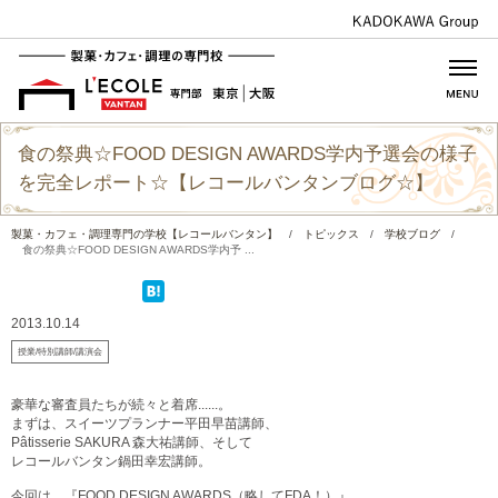
食の祭典☆FOOD DESIGN AWARDS学内予選会の様子
を完全レポート☆【レコールバンタンブログ☆】
製菓・カフェ・調理専門の学校【レコールバンタン】
/
トピックス
/
学校ブログ
/
食の祭典☆FOOD DESIGN AWARDS学内予 ...
2013.10.14
授業/特別講師/講演会
豪華な審査員たちが続々と着席......。
まずは、スイーツプランナー平田早苗講師、
Pâtisserie SAKURA 森大祐講師、そして
レコールバンタン鍋田幸宏講師。
今回は、『FOOD DESIGN AWARDS（略してFDA！）』