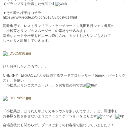
でグランプリを受賞した作品です
▼その時の様子はコチラ
https://www.lecole.jp/blog/2013/08/post-61.html
同時進行で、レストラン「アル・ケッチァーノ」奥田政行シェフ考案の
「小松菜とリンゴのスムージー」の素材を仕込みます。
新鮮なカット小松菜をビニール袋に入れ、カットしたリンゴも入れて
しっかりと計量していきます。
ひと段落したところで。。。
CHERRY TERRACEさんが販売するフードプロセッサー「bamix（バーミック
ス）」を使い
「小松菜とリンゴのスムージー」をお客様の前で実演
「小松菜は、ほうれん草よりカルシウムが多いんですよ。」と、調理中も
お客様を飽きさせないようにコミュニケーションをとります
会場直後にも関わらず、ブースは多くのお客様で賑わっていましたよ！