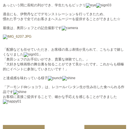
あっという間に長蛇の列ができ、学生たちもビックリ
過去にも、伊勢丹などでデモンストレーションを行ってきたため、
慣れた手つきで全てのお客さまへスムージーを提供することができました☆
最後は、奥田シェフとの記念撮影です
「配膳なども任せていただき、お客様の喜ぶ表情が見られて、こちらまで嬉し
くなりました
」
「奥田シェフのお手伝いができ、貴重な体験でした。」
「大好きな映画祭の舞台裏を知ることができて良かったです。これからも積極
的にイベントに参加していきたいです！」
と達成感を味わっている様子
「ア―モンドdeショコラ」は、レコールバンタン生が生み出した食べられる作
品です
お客様に直接ご提供することで、確かな手応えを感じることができました