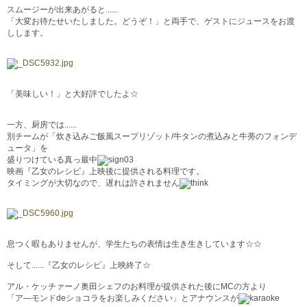
スムージーが出来あがると......
「大変お待たせいたしました。どうぞ！」と両手で、ゲストにジュースをお渡
しします。
「美味しい！」と大好評でしたよ☆
一方、厨房では......
別チームが「炊き込みご飯風スープリゾット/牛タンの煮込みと牛蒡のフォンデ
ュータ」を
盛りつけている真っ最中
映画『乙女のレシピ』上映後に提供される料理です。
タイミングが大切なので、遅れは許されません
息つく暇もありませんが、学生たちの表情は生き生きしています☆☆
そして......『乙女のレシピ』上映終了☆
アル・ケッチァーノ奥田シェフのお料理が提供された後にMCの方より
「ア―モンドdeショコラをお楽しみください」とアナウンスが