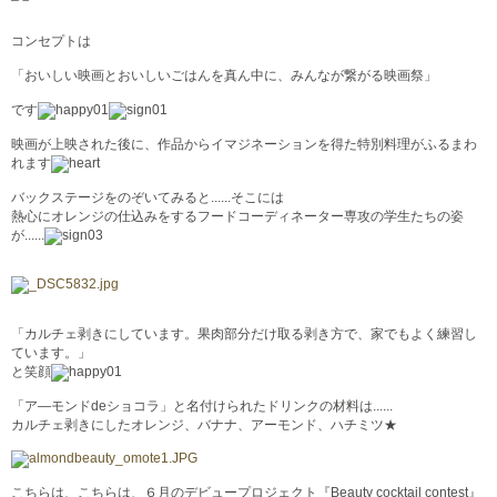
コンセプトは
「おいしい映画とおいしいごはんを真ん中に、みんなが繋がる映画祭」
です
映画が上映された後に、作品からイマジネーションを得た特別料理がふるまわ
れます
バックステージをのぞいてみると......そこには
熱心にオレンジの仕込みをするフードコーディネーター専攻の学生たちの姿
が......
「カルチェ剥きにしています。果肉部分だけ取る剥き方で、家でもよく練習し
ています。」
と笑顔
「ア―モンドdeショコラ」と名付けられたドリンクの材料は......
カルチェ剥きにしたオレンジ、バナナ、アーモンド、ハチミツ★
こちらは、こちらは、６月のデビュープロジェクト『Beauty cocktail contest』