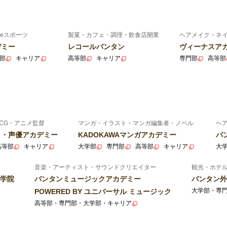
eスポーツ
製菓・カフェ・調理・飲食店開業
ヘアメイク・ネ
デミー
レコールバンタン
ヴィーナスア
部
キャリア
高等部
キャリア
専門部
高等部
CG・アニメ監督
マンガ・イラスト・マンガ編集者・ノベル
ヘ
ニメ・声優アカデミー
KADOKAWAマンガアカデミー
バ
高等部
キャリア
大学部
専門部
高等部
キャリア
大
音楽・アーティスト・サウンドクリエイター
観光・ホテ
学院
バンタンミュージックアカデミー
バンタン外
大学部・専
POWERED BY ユニバーサル ミュージック
高等部・専門部・大学部・キャリア