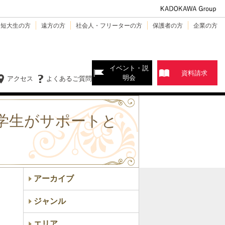
・短大生の方
遠方の方
社会人・フリーターの方
保護者の方
企業の方
イベント・説
資料請求
明会
アクセス
よくあるご質問
に学生がサポートと
アーカイブ
ジャンル
エリア