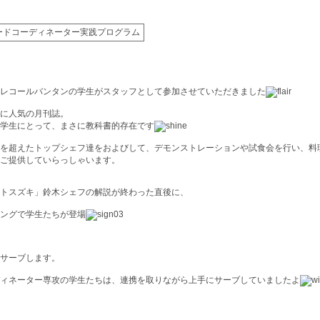
ードコーディネーター実践プログラム
レコールバンタンの学生がスタッフとして参加させていただきました
に人気の月刊誌。
学生にとって、まさに教科書的存在です
を超えたトップシェフ達をおよびして、デモンストレーションや試食会を行い、料
ご提供していらっしゃいます。
トスズキ」鈴木シェフの解説が終わった直後に、
ングで学生たちが登場
サーブします。
ィネーター専攻の学生たちは、連携を取りながら上手にサーブしていましたよ