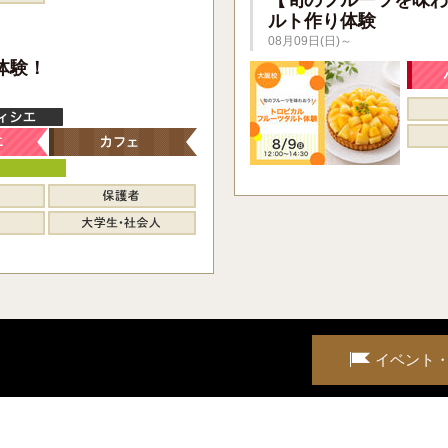
ルト作り体験
08月09日(日)～
】
体験！
イベント