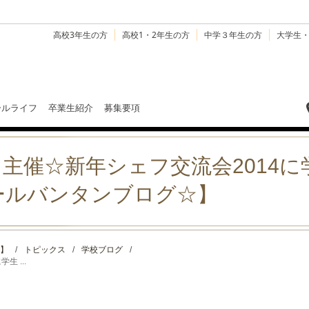
高校3年生の方
高校1・2年生の方
中学３年生の方
大学生
ールライフ
卒業生紹介
募集要項
主催☆新年シェフ交流会2014
ールバンタンブログ☆】
】
/
トピックス
/
学校ブログ
/
 ...