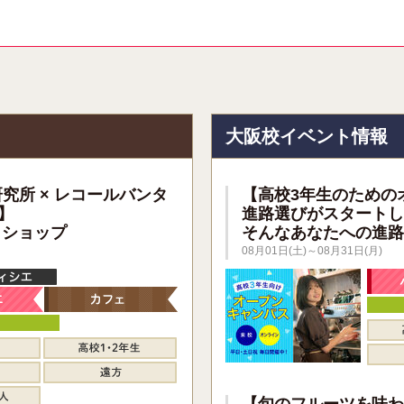
報
大阪校イベント情報
研究所 × レコールバンタ
【高校3年生のための
】
進路選びがスタートし
クショップ
そんなあなたへの進路
08月01日(土)～08月31日(月)
【旬のフルーツを味わ