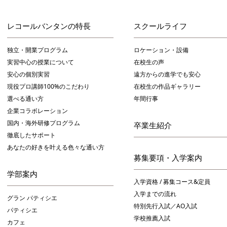
レコールバンタンの特長
スクールライフ
独立・開業プログラム
ロケーション・設備
実習中心の授業について
在校生の声
安心の個別実習
遠方からの進学でも安心
現役プロ講師100%のこだわり
在校生の作品ギャラリー
選べる通い方
年間行事
企業コラボレーション
国内・海外研修プログラム
卒業生紹介
徹底したサポート
あなたの好きを叶える⾊々な通い⽅
募集要項・入学案内
学部案内
入学資格 / 募集コース&定員
入学までの流れ
グラン パティシエ
特別先行入試／AO入試
パティシエ
学校推薦入試
カフェ