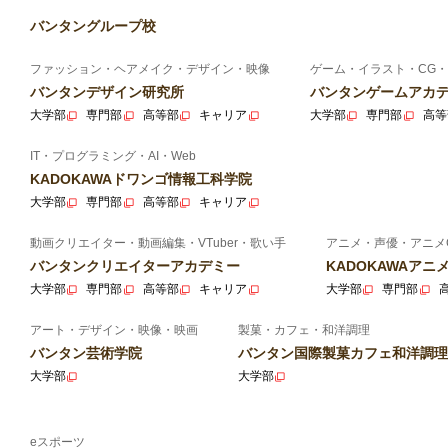
バンタングループ校
ファッション・ヘアメイク・デザイン・映像
ゲーム・イラスト・CG・
バンタンデザイン研究所
バンタンゲームアカ
大学部
専門部
高等部
キャリア
大学部
専門部
高等
IT・プログラミング・AI・Web
KADOKAWAドワンゴ情報工科学院
大学部
専門部
高等部
キャリア
動画クリエイター・動画編集・VTuber・歌い手
アニメ・声優・アニメ
バンタンクリエイターアカデミー
KADOKAWAア
大学部
専門部
高等部
キャリア
大学部
専門部
アート・デザイン・映像・映画
製菓・カフェ・和洋調理
バンタン芸術学院
バンタン国際製菓カフェ和洋調理
大学部
大学部
eスポーツ