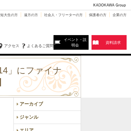
・短大生の方
遠方の方
社会人・フリーターの方
保護者の方
企業の方
イベント・説
資料請求
明会
アクセス
よくあるご質問
14」にファイナ
】
アーカイブ
ジャンル
エリア