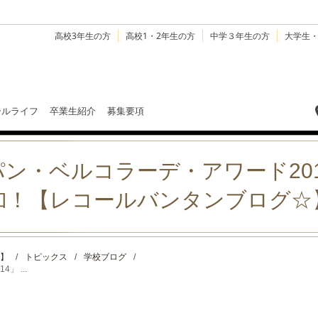
高校3年生の方
高校1・2年生の方
中学３年生の方
大学生
ールライフ
卒業生紹介
募集要項
ン・ベルコラーデ・アワード20
加！【レコールバンタンブログ☆
】
/
トピックス
/
学校ブログ
/
 ...