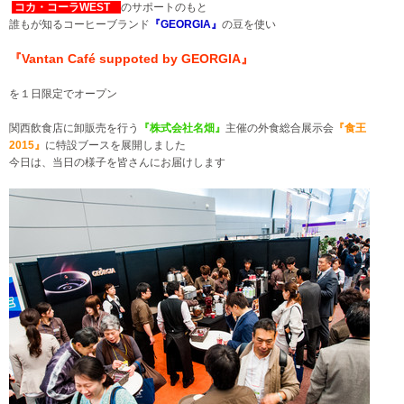
コカ・コーラWEST
のサポートのもと
誰もが知るコーヒーブランド
『GEORGIA』
の豆を使い
『Vantan Café suppoted by GEORGIA』
を１日限定でオープン
関西飲食店に卸販売を行う
『株式会社名畑』
主催の外食総合展示会
『食王
2015』
に特設ブースを展開しました
今日は、当日の様子を皆さんにお届けします