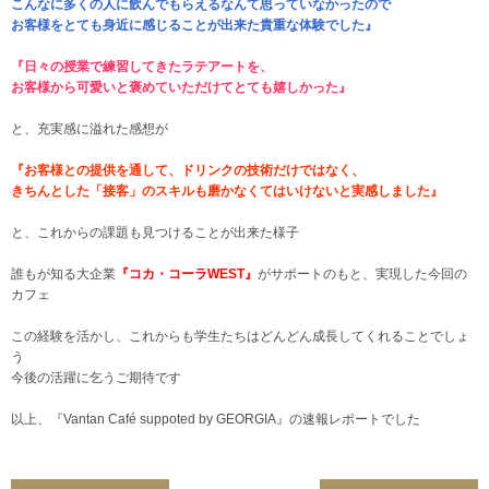
こんなに多くの人に飲んでもらえるなんて思っていなかったので
お客様をとても身近に感じることが出来た貴重な体験でした』
『日々の授業で練習してきたラテアートを、
お客様から可愛いと褒めていただけてとても嬉しかった』
と、充実感に溢れた感想が
『お客様との提供を通して、ドリンクの技術だけではなく、
きちんとした「接客」のスキルも磨かなくてはいけないと実感しました』
と、これからの課題も見つけることが出来た様子
誰もが知る大企業
『コカ・コーラWEST』
がサポートのもと、実現した今回の
カフェ
この経験を活かし、これからも学生たちはどんどん成長してくれることでしょ
う
今後の活躍に乞うご期待です
以上、『Vantan Café suppoted by GEORGIA』の速報レポートでした