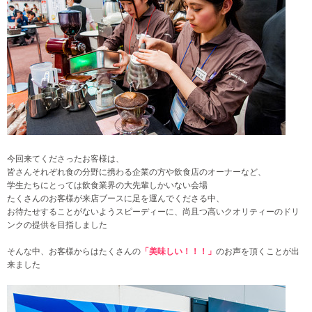
今回来てくださったお客様は、
皆さんそれぞれ食の分野に携わる企業の方や飲食店のオーナーなど、
学生たちにとっては飲食業界の大先輩しかいない会場
たくさんのお客様が来店ブースに足を運んでくださる中、
お待たせすることがないようスピーディーに、尚且つ高いクオリティーのドリ
ンクの提供を目指しました
そんな中、お客様からはたくさんの
「美味しい！！！」
のお声を頂くことが出
来ました