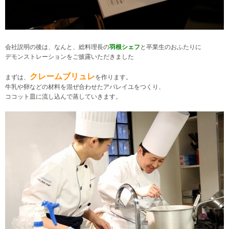
会社説明の後は、
なんと、総料理長の
羽根シェフ
と卒業生のおふたりに
デモンストレーションをご披露いただきました
クレームブリュレ
まずは、
を作ります。
牛乳や卵などの材料を混ぜ合わせたアパレイユをつくり、
ココット皿に流し込んで蒸していきます。