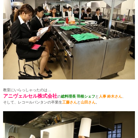
教室にいらっしゃったのは…
アニヴェルセル株式会社
の
総料理長 羽根シェフ
と
人事 鈴木さん
、
そして、レコールバンタンの卒業生
工藤さん
と
山田さん
。