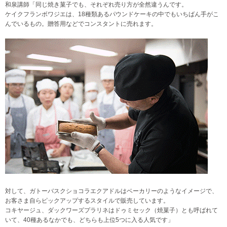
和泉講師「同じ焼き菓子でも、それぞれ売り方が全然違うんです。
ケイクフランボワジエは、18種類あるパウンドケーキの中でもいちばん手がこ
んでいるもの。贈答用などでコンスタントに売れます。
対して、ガトーバスクショコラエクアドルはベーカリーのようなイメージで、
お客さま自らピックアップするスタイルで販売しています。
コキヤージュ、ダックワーズプラリネはドゥミセック（焼菓子）とも呼ばれて
いて、40種あるなかでも、どちらも上位5つに入る人気です」