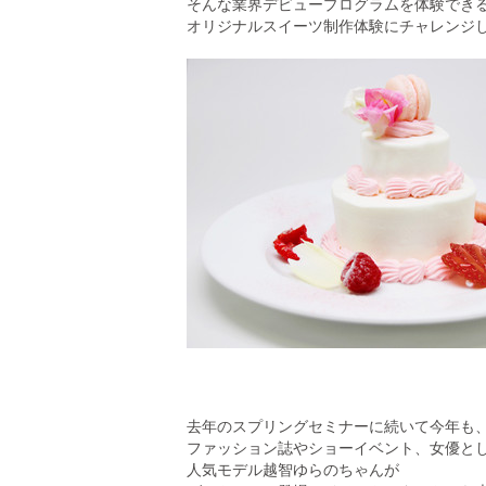
そんな
業界デビュープログラム
を体験でき
オリジナルスイーツ制作体験
にチャレンジ
去年のスプリングセミナーに続いて今年も
ファッション誌やショーイベント、女優と
人気モデル
越智ゆらの
ちゃん
が