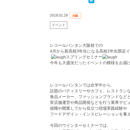
2018.01.28
イベント
レコールバンタン大阪校
での
4
月から新高校3年生になる
高校2年生限定
スプリングセミナー
今年も大盛況だったイベントの模様をお届
レコールバンタン
では
在学中から、
話題のパティスリー
やカフェ
、レストラン
食品メーカー
、ファッションブランド
など
実店舗運営や商品開発などを行う
業界デビ
就職や開業してから役立つ現場実践経験や
フードデザイン・インスピレーションを養
今回のウインターセミナーでは、