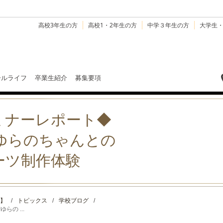
高校3年生の方
高校1・2年生の方
中学３年生の方
大学生
ールライフ
卒業生紹介
募集要項
ミナーレポート◆
ゆらのちゃんとの
ーツ制作体験
】
/
トピックス
/
学校ブログ
/
の ...