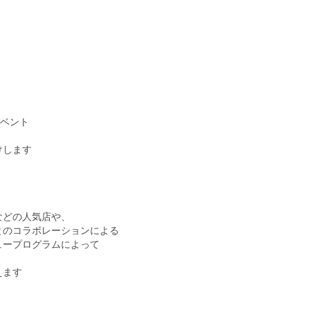
イベント
けします
などの人気店や、
とのコラボレーションによる
ュープログラム
によって
えます