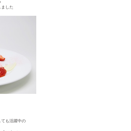
る
しました
、
しても活躍中の