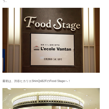
う。
最初は、渋谷ヒカリエShinQsB2FのFood Stageへ！