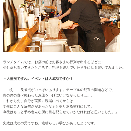
ランチタイムでは、お店の前はお客さまの行列が出来るほどに！
少し落ち着い
て
きたところで、料理を運んでいた学生に話を聞いてみました。
－大盛況ですね。イベントは大成功ですか？
「いえ……反省点がいっぱいあります。テーブルの配置の問題などで、
奥の席の食べ終わったお皿を下げにいけなかったり……。
これから先、自分が実際に現場に出てからは、
学生にこんな反省点があったなぁと振り返る材料にして、
今後はもっと予め色んな所に目を配らせていかなければと思いました。」
失敗は成功の元ですね。素晴らしい学びがあったようです。