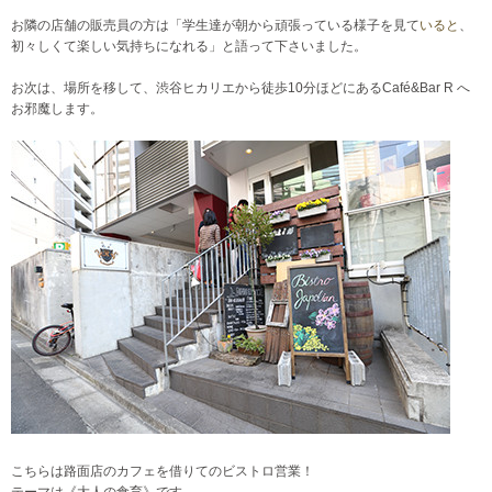
お隣の店舗の販売員の方は「学生達が朝から頑張っている様子を見て
いると
、
初々しくて楽しい気持ちになれる」と語って下さいました。
お次は、場所を移して、渋谷ヒカリエから徒歩10分ほどにあるCafé&Bar R へ
お邪魔します。
こちらは路面店のカフェを借りてのビストロ営業！
テーマは《大人の食育》です。