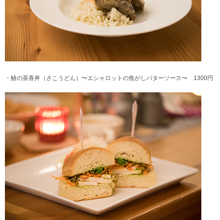
・鰆の茶香丼（さこうどん）〜エシャロットの焦がしバターソース〜 1300円