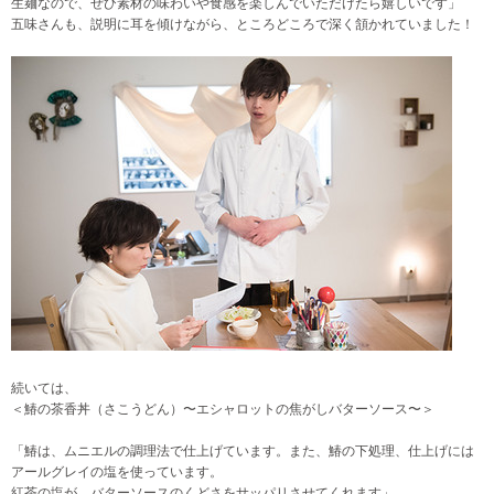
生麺なので、ぜひ素材の味わいや食感を楽しんでいただけたら嬉しいです」
五味さんも、説明に耳を傾けながら、ところどころで深く頷かれていました！
続いては、
＜鰆の茶香丼（さこうどん）〜エシャロットの焦がしバターソース〜＞
「鰆は、ムニエルの調理法で仕上げています。また、鰆の下処理、仕上げには
アールグレイの塩を使っています。
紅茶の塩が、バターソースのくどさをサッパリさせてくれます」