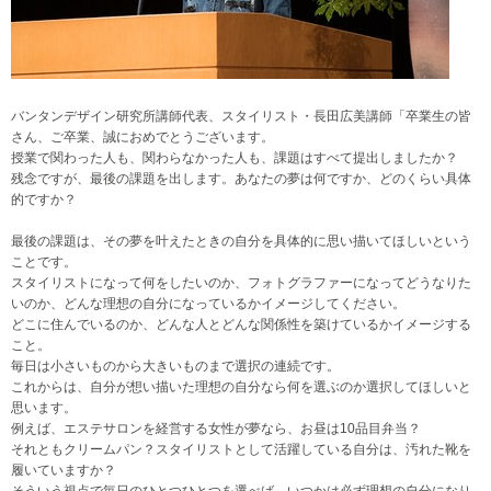
バンタンデザイン研究所講師代表、スタイリスト・長田広美講師「卒業生の皆
さん、ご卒業、誠におめでとうございます。
授業で関わった人も、関わらなかった人も、課題はすべて提出しましたか？
残念ですが、最後の課題を出します。あなたの夢は何ですか、どのくらい具体
的ですか？
最後の課題は、その夢を叶えたときの自分を具体的に思い描いてほしいという
ことです。
スタイリストになって何をしたいのか、フォトグラファーになってどうなりた
いのか、どんな理想の自分になっているかイメージしてください。
どこに住んでいるのか、どんな人とどんな関係性を築けているかイメージする
こと。
毎日は小さいものから大きいものまで選択の連続です。
これからは、自分が想い描いた理想の自分なら何を選ぶのか選択してほしいと
思います。
例えば、エステサロンを経営する女性が夢なら、お昼は10品目弁当？
それともクリームパン？スタイリストとして活躍している自分は、汚れた靴を
履いていますか？
そういう視点で毎日のひとつひとつを選べば、いつかは必ず理想の自分になり