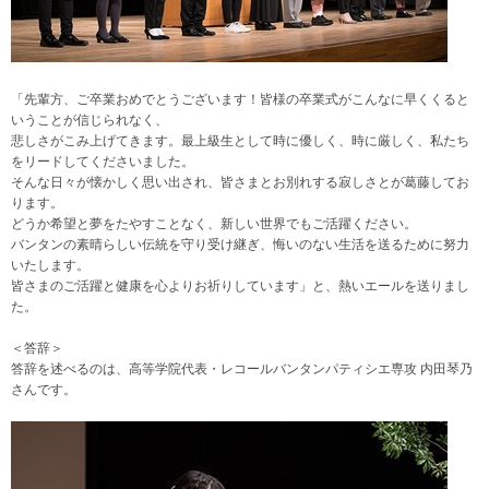
「先輩方、ご卒業おめでとうございます！皆様の卒業式がこんなに早くくると
いうことが信じられなく、
悲しさがこみ上げてきます。最上級生として時に優しく、時に厳しく、私たち
をリードしてくださいました。
そんな日々が懐かしく思い出され、皆さまとお別れする寂しさとが葛藤してお
ります。
どうか希望と夢をたやすことなく、新しい世界でもご活躍ください。
バンタンの素晴らしい伝統を守り受け継ぎ、悔いのない生活を送るために努力
いたします。
皆さまのご活躍と健康を心よりお祈りしています」と、熱いエールを送りまし
た。
＜答辞＞
答辞を述べるのは、高等学院代表・レコールバンタンパティシエ専攻 内田琴乃
さんです。