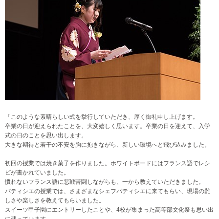
「このような素晴らしい式を挙行していただき、厚く御礼申し上げます。
卒業の日が迎えられたことを、大変嬉しく思います。卒業の日を迎えて、入学
式の日のことを思い出します。
大きな期待と若干の不安を胸に抱きながら、新しい環境へと飛び込みました。
初回の授業では焼き菓子を作りました。ホワイトボードにはフランス語でレシ
ピが書かれていました。
慣れないフランス語に悪戦苦闘しながらも、一から教えていただきました。
パティシエの授業では、さまざまなシェフパティシエに来てもらい、現場の難
しさや楽しさを教えてもらいました。
スイーツ甲子園にエントリーしたことや、4校が集まった高等部文化祭も思い出
に残っています。