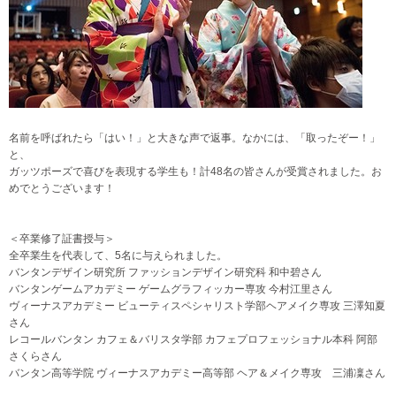
名前を呼ばれたら「はい！」と大きな声で返事。なかには、「取ったぞー！」
と、
ガッツポーズで喜びを表現する学生も！計48名の皆さんが受賞されました。お
めでとうございます！
＜卒業修了証書授与＞
全卒業生を代表して、5名に与えられました。
バンタンデザイン研究所 ファッションデザイン研究科 和中碧さん
バンタンゲームアカデミー ゲームグラフィッカー専攻 今村江里さん
ヴィーナスアカデミー ビューティスペシャリスト学部ヘアメイク専攻 三澤知夏
さん
レコールバンタン カフェ＆バリスタ学部 カフェプロフェッショナル本科 阿部
さくらさん
バンタン高等学院 ヴィーナスアカデミー高等部 ヘア＆メイク専攻 三浦凜さん