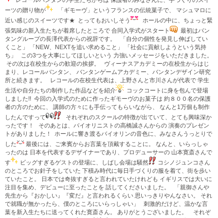
ーツの贈り物が
「ギモーヴ」というフランスの伝統菓子で、 マシュマロに
近い感じのスイーツです★
とってもおいしそう
ホールの中に、ちょっと緊
張気味の新入生たちが着席したところで 合同入学式がスタート
最初はバン
タングループの長澤代表からの祝辞です。 「自分の個性を発見し伸ばしてい
くこと」 「NEW、NEXTを追い求めること」 「社会に貢献しようという気持
ち」 この3つを大事にしてほしいという 力強いメッセージをいただきました。
その次は在校生からの歓迎の挨拶。 ヴィーナスアカデミーの在校生からはじ
まり、レコールバンタン、 バンタンゲームアカデミー、バンタンデザイン研究
所と続きます。 レコールの在校生代表は、上野さんと市川さんが代表で 学生
生活や自分たちの制作した作品などを紹介
コックコートに身を包んで登場
しました!!
今回の入学式のために作ったギモーヴのお菓子は 約８００名の保護
者の方のために、 講師の方々にも手伝ってもらいながら、 なんと1万個も制作
したんですって
それぞれのスクールの特徴が出ていて、とても興味深か
ったです！ そのあとは、バイオリニストの高橋誠さんからの 演奏のプレゼン
トがありました！
ホールに響き渡るバイオリンの音色に、みなさんうっとりで
した
最後には、ご来賓からお言葉を頂戴することに。 なんと、いらっしゃ
ったのは 日本を代表するデザイナーであり、プロデューサーの 山本寛斎さんで
す
ビッグすぎるゲストの登場に、しばし会場は騒然
コシノジュンコさん
のところでお針子をしていた 下積み時代に毎日手づくりの服を着て、街を歩い
ていたこと。 日本では奇抜すぎると言われていたけれども イギリスでは大いに
注目を集め、デビューに至ったことを 話してくださいました。 「親御さんや
先生から『おかしい』『変だ』と言われるくらい 思いっきりやんなさい。 それ
で就職が無かったら、僕のところにいらっしゃい」 刺激的だけど、温かな言
葉を新入生たちに送ってくれた寛斎さん。 ありがとうございました。
それぞ