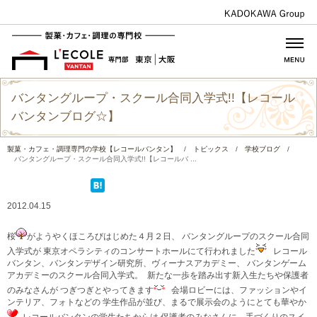
バンタングループ・スクール合同入学式!!【レコール
バンタンブログ☆】
製菓・カフェ・調理専門の学校【レコールバンタン】
/
トピックス
/
学校ブログ
/
バンタングループ・スクール合同入学式!!【レコールバ ...
2012.04.15
桜
がようやくほころびはじめた４月２日、 バンタングループのスクール合同
入学式が 東京オペラシティのコンサートホールにて行われました
レコール
バンタン、バンタンデザイン研究所、ヴィーナスアカデミー、 バンタンゲーム
アカデミーのスクール合同入学式。
新たな一歩を踏み出す新入生たちや保護者
のみなさんが つぎつぎとやってきます
会場ロビーには、ファッションやイ
ンテリア、フォトなどの 学生作品が並び、まるで展示会のようにとても華やか
レコールバンタンの学生たちからは 保護者のみなさんに、手づくりのスイ