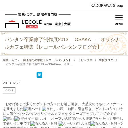
バンタン卒業修了制作展2013 ―OSAKA― オリジナ
ルカフェ特集【レコールバンタンブログ☆】
製菓・カフェ・調理専門の学校【レコールバンタン】
/
トピックス
/
学校ブログ
/
バンタン卒業修了制作展2013 ―OSAKA― オリ ...
2013.02.25
イベント
おかげさまで多くのゲストの方々にお越し頂き、 大盛況のうちにフィナーレ
を迎えました
前回に引き続き、ゲストの方々に特
に人気だったバンタンオリジナルカフェを クローズアップしてご紹介です
オープンの時間から大盛況で学生たちも集中し
て盛り付け中です
今