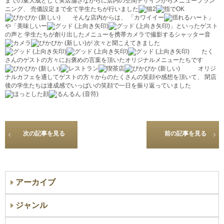
までの集大成として実店舗さながらに店内の空間デザインからメニュープラン
ニング、 売価設定まで全て学生たちが行いました
そんな店内からは、 「カワイイー
」
や「美味しいー
」といったゲスト
の声と 学生たちが創り出したメニューを携帯カメラで撮影するシャッター音
が 次々と聞こえてきました
たく
さんのゲストの方々にお褒めの言葉を頂いたオリジナルメニューたちです
オリジ
ナルカフェを通してゲストの方々からのたくさんの笑顔や感想を頂いて、 閉店
後の学生たちは達成感でいっぱいの笑顔で一日を振り返っていました
次の記事を見る
前の記事を見る
アーカイブ
ジャンル