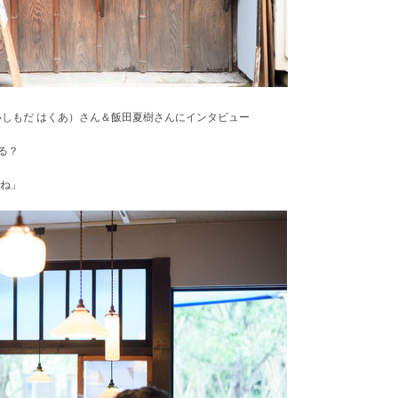
蓮孔亜（いしもだ はくあ）さん＆飯田夏樹さんにインタビュー
る？
ね」