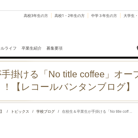
高校3年生の方
高校1・2年生の方
中学３年生の方
大学生
ールライフ
卒業生紹介
募集要項
ける「No title coffee」
ト！【レコールバンタンブログ】
】
/
トピックス
/
学校ブログ
/
在校生＆卒業生が手掛ける「No title coff ...