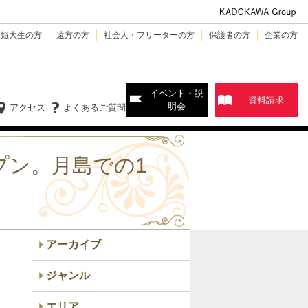
・短大生の方
遠方の方
社会人・フリーターの方
保護者の方
企業の方
イベント・説
資料請求
明会
アクセス
よくあるご質問
オープン。月島での1
アーカイブ
ジャンル
エリア