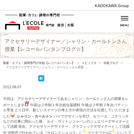
アクセサリーデザイナー／シャリン・カールトンさん
授業【レコールバンタンブログ☆】
製菓・カフェ・調理専門の学校【レコールバンタン】
/
トピックス
/
学校ブログ
/
アクセサリーデザイナー／シャリン・カールトンさん授業 ...
2012.08.07
今回は、アクセサリーデザイナーであるシャリン・カールトンさんの授業をレ
ポートします
午前は２年制１年次総合基礎科 午後は２年制２年次パティシ
エ専攻 と１日中、新しいスイーツの考え方や表現の方法を伝授していただきま
した
シャリン・カールトン
パリでデザインを学び、セリーヌ、ニナリッチ
などの仕事に関わった後、 ルイ・ヴィトンジャパンのジュエリーデザイナーと
して活躍 現在、アクセサリーデザイナー、グラフィックデザイナーとして活躍
中 伊勢丹で行われている『サロンドショコラ』に
マドモワゼルC
というブ