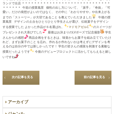
ランドで出店 ＊＊＊＊＊＊＊＊＊＊＊＊＊＊＊＊＊＊＊＊＊＊＊＊＊＊＊＊＊
＊＊＊＊＊＊
午前の授業風景 個性の出し方について、「派手」「奇抜」「可
愛い」だけの発想がよいのではなく、 その中に「わかりやすや」や出来上がる
までの「ストーリー」が大切であること を教えていただきました
午後の授
業風景 デザインの土台をひとりひとり学生さんが選び、伝統菓子をデザイン
する授業でした よかった作品が６名選ばれ、
マドモアゼルC
のスイーツが
プレゼントされ大喜びでした
最後はお決まりのLVポーズで記念撮影
学生
さんからの感想
商品企画をするときは、味覚からお菓子を組み立てていたけ
れど、まずお菓子のこと を忘れ、作れるか作れないかは考えずにデザインを考
えるのは自分の中では新しかったです！ 学生の皆さんの感覚を刺激する素敵な
授業だったようです
今後のデビュープロジェクトに活かしてもらえると嬉し
いですね
次の記事を見る
前の記事を見る
アーカイブ
ジャンル