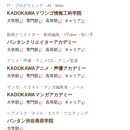
IT・プログラミング・AI・Web
KADOKAWAドワンゴ情報工科学院
大学部
専門部
高等部
キャリア
動画クリエイター・動画編集・VTuber・歌い手
バンタンクリエイターアカデミー
大学部
専門部
高等部
キャリア
アニメ・声優・アニメCG・アニメ監督
KADOKAWAアニメ・声優アカデミー
大学部
専門部
高等部
キャリア
マンガ・イラスト・マンガ編集者・ノベル
KADOKAWAマンガアカデミー
大学部
専門部
高等部
キャリア
ヘアメイク・ネイル・エステ・ウエディング
バンタン渋谷美容学院
大学部