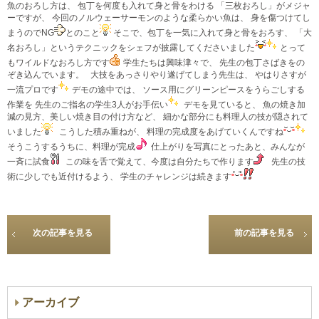
魚のおろし方は、 包丁を何度も入れて身と骨をわける 「三枚おろし」がメジャ
ーですが、 今回のノルウェーサーモンのような柔らかい魚は、 身を傷つけてし
まうのでNG
とのこと
そこで、包丁を一気に入れて身と骨をおろす、 「大
名おろし」というテクニックをシェフが披露してくださいました
とって
もワイルドなおろし方です
学生たちは興味津々で、 先生の包丁さばきをの
ぞき込んでいます。
大技をあっさりやり遂げてしまう先生は、 やはりさすが
一流プロです
デモの途中では、 ソース用にグリーンピースをうらごしする
作業を 先生のご指名の学生3人がお手伝い
デモを見ていると、 魚の焼き加
減の見方、美しい焼き目の付け方など、 細かな部分にも料理人の技が隠されて
いました
こうした積み重ねが、 料理の完成度をあげていくんですね
そうこうするうちに、料理が完成
仕上がりを写真にとったあと、みんなが
一斉に試食
この味を舌で覚えて、今度は自分たちで作ります
先生の技
術に少しでも近付けるよう、 学生のチャレンジは続きます
次の記事を見る
前の記事を見る
アーカイブ