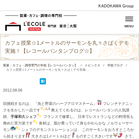
カフェ授業☆1メートルのサーモンを丸々さばくデモ
実施！【レコールバンタンブログ☆】
製菓・カフェ・調理専門の学校【レコールバンタン】
/
トピックス
/
学校ブログ
/
カフェ授業☆1メートルのサーモンを丸々さばくデモ実施 ...
2012.08.06
回挑戦するのは、 「魚と野菜のハーブアロマスチーム」
フレンチテクニッ
クを生かした一品です
教えてくれるのは、レコールバンタンの人気講
師、
手塚和久シェフ
フランスで修業し、 日本でレストランなどの料理長も
務めた実力派です
食材は、脂が乗っていて身もやわらかな ノルウェーサー
モン
シェフのデモンストレーションは、 このサーモンをおろすところか
ら始まります
大きさは1メートルほど
ものすごく大きいです
さて、