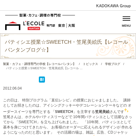
パティシエ授業☆SWEETCH・笠尾美絵氏【レコール
バンタンブログ☆】
製菓・カフェ・調理専門の学校【レコールバンタン】
/
トピックス
/
学校ブログ
/
パティシエ授業☆SWEETCH・笠尾美絵氏【レコール ...
2012.06.04
この日は、 特別プログラム「直伝レシピ」の授業におじゃましました。 講師
としてお招きしたのは、アイシングクッキーやデコレーションケーキなどの オ
ーダースイーツを専門とする 「
SWEETCH
」を主宰する
笠尾美絵
さんです
笠尾さんは、ホテルやパティスリーなどで 10年間パティシエとして活躍なさっ
てから 「SWEETCH」を立ち上げられました。 「10年間、パティシエとして
基本を身につけてきたから、 お客様のオーダーに応えられるデザインが 作れる
ようになったのだと思います」 その活躍の場は、雑誌、広告、CDジャケッ