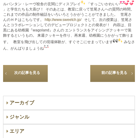
ルバンタン・レーヴ校舎の玄関にディスプレイ
「すっごいかわいい
」と学生たちも大喜び！
そのあとは、教室に戻って笠尾さんへの質問の時間。
これまでの作品の制作秘話をいろいろとうかがうことができました。 笠尾さ
んのＨＰはこちらです。
http://www.sweetch.jp/
そして、次の授業は、笠尾さ
んとコラボレーションしてのデビュープロジェクトとの発表が！ 内容は、目
黒にある幼稚園『wagoland』さんの エントランスをアイシングクッキーで装
飾するというもの。 来週クッキーを作り、再来週、幼稚園にうかがって飾りま
す。 教室を飛び出しての現場体験が、すぐそこにせまっています
みなさ
ん、がんばりましょうね
次の記事を見る
前の記事を見る
アーカイブ
ジャンル
エリア