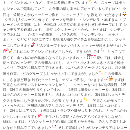
ト、イベントetc・・など、 本当に多岐に渡っています
今、スイーツは様々
なジャンルで活動していて、 お仕事の幅も本当に広がっているんですね
今
回は、笠尾さんからクッキーで作る「シャンデリア」を 教えていただきます
クラスを3グループに分けて、テーマを発表！ ・シンデレラ ・赤ずきん ・ブ
レーメンの音楽隊 以上、今回は3つの童話の世界をそれぞれモチーフにして シ
ャンデリアを作成します。
最初はクッキーづくりから。 たとえば、シンデレ
ラであれば、 「かぼちゃの馬車」「ガラスの靴」「シンデレラ」「王子さ
ま」・・などなど お話にでてくる登場人物やアイテムを型紙に起こし、クッキ
ーにしていきます
どのグループもかわいらしいクッキーが焼き上がりました
これに白いアイシングをほどこしたら、できあがりです
とっても可
愛くて、食べるのが勿体無くなってしまいますね・・
続いては、針金を
使ってのシャンデリアの骨組みづくり。 大・中・小と3つの大きさの違う輪を
つくり、立体的に組み立てて行きます。 ふだんのスイーツづくりとは、ひと味
違う作業。
どのグループもしっかり上手にできあがりました
この骨組み
に、さきほど焼き上げたクッキーを、テグスで吊るしていきます
まずは
笠尾さんのデモンストレーションをから。 「クッキーをつけるのは2段目、1段
目、3段目の順番がやりやすいですね」 「2段目は細長いクッキーを、3段目に
は小さめのクッキーを吊るすと、 きれいに仕上がります。 3段目はちょっとテ
グスを長めにしたほうがバランスが良くなりますよ
」
笠尾さんが作ってく
ださったのは、不思議の国のアリスのシャンデリア。 1段目にはネコやポッ
ト、2段目にはアリス、 3段目にはトランプや鍵がつり下げられ、 とってもかわ
いらしい仕上がりです
学生たちも笠尾さんからアドバイスをうけながら、
挑戦。 まずは、どのクッキーをどの場所に吊るすかを決め、 みんなで協力しあ
いながら組み立てていきました
そして完成した4つのシャンデリアは レコー