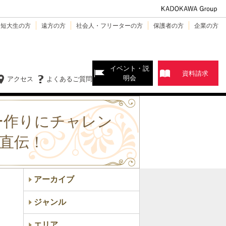
・短大生の方
遠方の方
社会人・フリーターの方
保護者の方
企業の方
イベント・説
資料請求
明会
アクセス
よくあるご質問
ー作りにチャレン
師が直伝！
アーカイブ
ジャンル
エリア