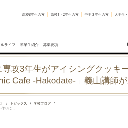
高校3年生の方
高校1・2年生の方
中学３年生の方
大学生
ールライフ
卒業生紹介
募集要項
エ専攻3年生がアイシングクッキ
cnic Cafe -Hakodate-」義山講
】
/
トピックス
/
学校ブログ
/
に ...