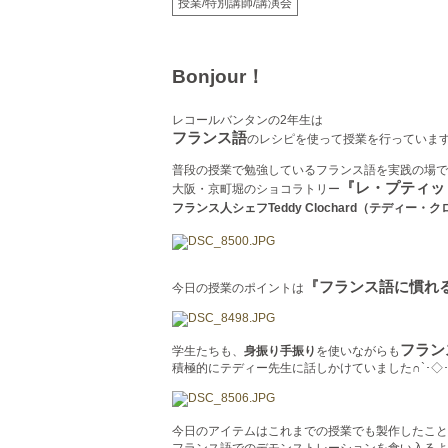
授業/特別講師/講演会
Bonjour！
レコールバンタンの2年生は
フランス語
のレシピを使って授業を行っていま
普段の授業で勉強しているフランス語を実践の場で
『レ・プティッ
大阪・京町堀のショコラトリー
フランス人シェフTeddy Clochard（テディー
『フランス語に慣れ
今日の授業のポイントは
フラン
学生たちも、
身振り手振り
を使いながらも
積極的にテディー先生に話しかけていました∩`･◇･
今日のアイテムはこれまでの授業でも製作したこと
フランス語でのデモンストレーションを食い入るよ