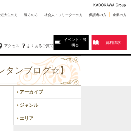
・短大生の方
遠方の方
社会人・フリーターの方
保護者の方
企業の方
イベント・説
資料請求
明会
アクセス
よくあるご質問
ンタンブログ☆】
アーカイブ
ジャンル
エリア