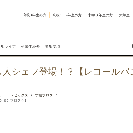
高校3年生の方
高校1・2年生の方
中学３年生の方
大学生
ールライフ
卒業生紹介
募集要項
ス人シェフ登場！？【レコールバ
】
/
トピックス
/
学校ブログ
/
ンタンブログ☆】