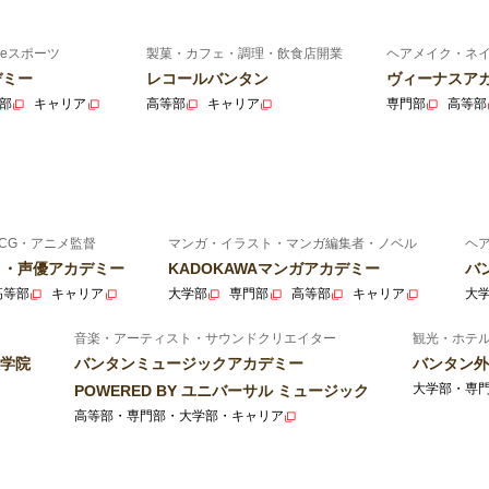
eスポーツ
製菓・カフェ・調理・飲食店開業
ヘアメイク・ネ
デミー
レコールバンタン
ヴィーナスア
部
キャリア
高等部
キャリア
専門部
高等部
CG・アニメ監督
マンガ・イラスト・マンガ編集者・ノベル
ヘ
ニメ・声優アカデミー
KADOKAWAマンガアカデミー
バ
高等部
キャリア
大学部
専門部
高等部
キャリア
大
音楽・アーティスト・サウンドクリエイター
観光・ホテ
学院
バンタンミュージックアカデミー
バンタン外
大学部・専
POWERED BY ユニバーサル ミュージック
高等部・専門部・大学部・キャリア