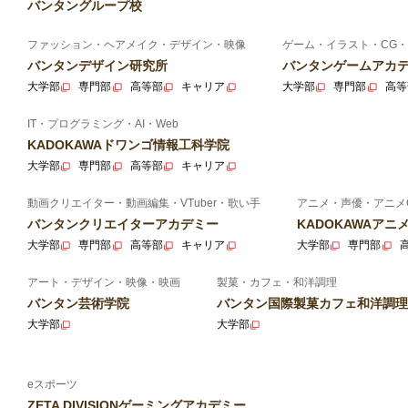
バンタングループ校
ファッション・ヘアメイク・デザイン・映像
ゲーム・イラスト・CG・
バンタンデザイン研究所
バンタンゲームアカ
大学部
専門部
高等部
キャリア
大学部
専門部
高等
IT・プログラミング・AI・Web
KADOKAWAドワンゴ情報工科学院
大学部
専門部
高等部
キャリア
動画クリエイター・動画編集・VTuber・歌い手
アニメ・声優・アニメ
バンタンクリエイターアカデミー
KADOKAWAア
大学部
専門部
高等部
キャリア
大学部
専門部
アート・デザイン・映像・映画
製菓・カフェ・和洋調理
バンタン芸術学院
バンタン国際製菓カフェ和洋調理
大学部
大学部
eスポーツ
ZETA DIVISIONゲーミングアカデミー