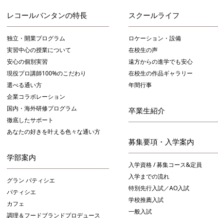
レコールバンタンの特長
スクールライフ
独立・開業プログラム
ロケーション・設備
実習中心の授業について
在校生の声
安心の個別実習
遠方からの進学でも安心
現役プロ講師100%のこだわり
在校生の作品ギャラリー
選べる通い方
年間行事
企業コラボレーション
国内・海外研修プログラム
卒業生紹介
徹底したサポート
あなたの好きを叶える⾊々な通い⽅
募集要項・入学案内
学部案内
入学資格 / 募集コース&定員
入学までの流れ
グラン パティシエ
特別先行入試／AO入試
パティシエ
学校推薦入試
カフェ
一般入試
調理＆フードブランドプロデュース