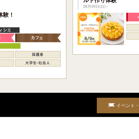
ルト作り体験
08月09日(日)～
】
体験！
イベント