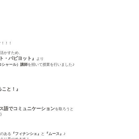
す！！！
活かすため、
ト・パピヨット』
より
♪
・クロシャール）講師
を招いて授業を行いました
ること！』
ス語でコミュニケーション
を取ろうと
)
♪
のある
『フィナンシェ』
と
『ムース』
うに見つめます！