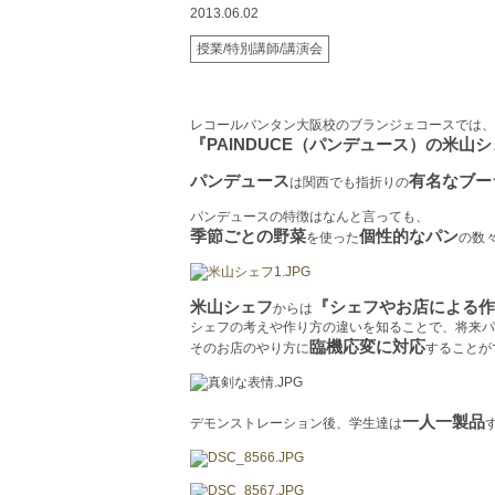
2013.06.02
授業/特別講師/講演会
レコールバンタン大阪校のブランジェコースでは、
『PAINDUCE（パンデュース）の米山
パンデュース
有名なブー
は関西でも指折りの
パンデュースの特徴はなんと言っても、
季節ごとの野菜
個性的なパン
を使った
の数
米山シェフ
『シェフやお店による作
からは
シェフの考えや作り方の違いを知ることで、将来パ
臨機応変に対応
そのお店のやり方に
することがで
一人一製品
デモンストレーション後、学生達は