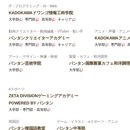
IT・プログラミング・AI・Web
KADOKAWAドワンゴ情報工科学院
大学部
専門部
高等部
キャリア
動画クリエイター・動画編集・VTuber・歌い手
アニメ・声優・アニメ
バンタンクリエイターアカデミー
KADOKAWAア
大学部
専門部
高等部
キャリア
大学部
専門部
アート・デザイン・映像・映画
製菓・カフェ・和洋調理
バンタン芸術学院
バンタン国際製菓カフェ和洋調理
大学部
大学部
eスポーツ
ZETA DIVISIONゲーミングアカデミー
POWERED BY バンタン
大学部・専門部・高等部
韓国語
ゲーム・イラスト・eスポーツ・アニメ
バンタン韓国語教室
バンタン中等部