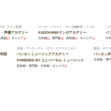
CG・アニメ監督
マンガ・イラスト・マンガ編集者・ノベル
ヘ
ニメ・声優アカデミー
KADOKAWAマンガアカデミー
バ
高等部
キャリア
大学部
専門部
高等部
キャリア
大
音楽・アーティスト・サウンドクリエイター
観光・ホテ
学院
バンタンミュージックアカデミー
バンタン外
大学部・専
POWERED BY ユニバーサル ミュージック
高等部・専門部・大学部・キャリア