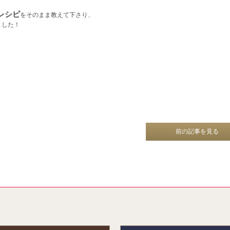
レシピ
をそのまま教えて下さり、
ました！
前の記事を見る
報