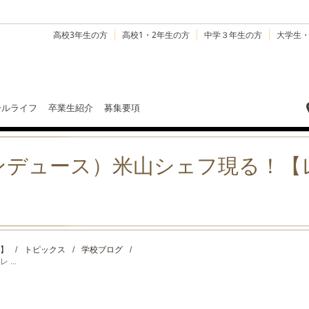
高校3年生の方
高校1・2年生の方
中学３年生の方
大学生
ールライフ
卒業生紹介
募集要項
（パンデュース）米山シェフ現る！
】
/
トピックス
/
学校ブログ
/
...