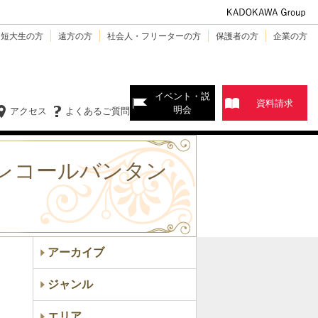
・短大生の方
遠方の方
社会人・フリーターの方
保護者の方
企業の方
イベント・説
資料請求
明会
アクセス
よくあるご質問
【レコールバンタン
アーカイブ
ジャンル
エリア