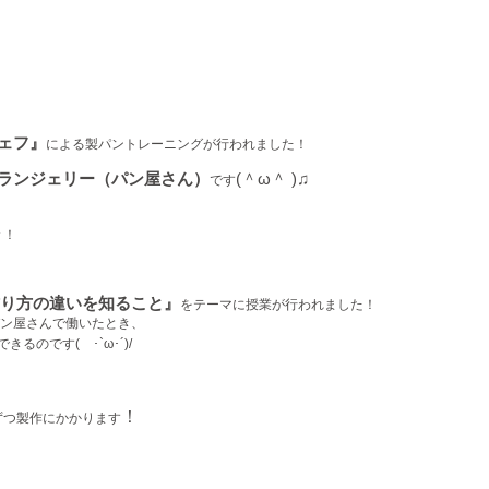
シェフ』
による製パントレーニングが行われました！
ランジェリー（パン屋さん）
(＾ω＾ )♫
です
々！
り方の違いを知ること』
をテーマに授業が行われました！
ン屋さんで働いたとき、
きるのです( ･`ω･´)/
！
ずつ製作にかかります