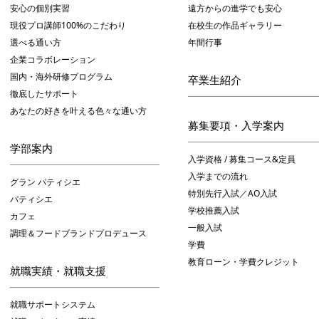
安心の個別実習
遠方からの進学でも安心
現役プロ講師100%のこだわり
在校生の作品ギャラリー
選べる通い方
年間行事
企業コラボレーション
国内・海外研修プログラム
卒業生紹介
徹底したサポート
あなたの好きを叶える⾊々な通い⽅
募集要項・入学案内
学部案内
入学資格 / 募集コース&定員
入学までの流れ
グラン パティシエ
特別先行入試／AO入試
パティシエ
学校推薦入試
カフェ
一般入試
調理＆フードブランドプロデュース
学費
教育ローン・学費クレジット
就職実績・就職支援
就職サポートシステム