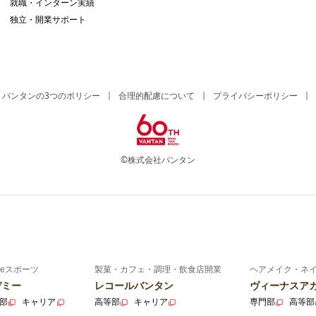
就職・インターン実績
独立・開業サポート
バンタンの3つのポリシー
合理的配慮について
プライバシーポリシー
©株式会社バンタン
eスポーツ
製菓・カフェ・調理・飲食店開業
ヘアメイク・ネ
デミー
レコールバンタン
ヴィーナスア
部
キャリア
高等部
キャリア
専門部
高等部