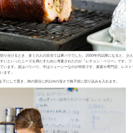
切り分けるとき、多くの人の目当ては豚バラでした。2000年代以降になると、少
すいといったニーズを満たすために考案されたのが『レチョン・ベリー』です。フ
ています。皮はパリパリ、中はジューシーなのが特長です。家庭や専門店、レスト
います」
皮を下にして置き、肉の部分に約1cmの深さで格子状に切り込みを入れます。