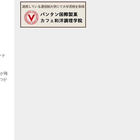
ケテ
便が飛
つが