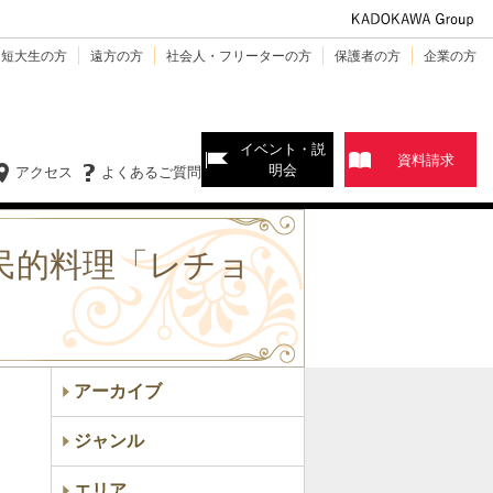
・短大生の方
遠方の方
社会人・フリーターの方
保護者の方
企業の方
イベント・説
資料請求
明会
アクセス
よくあるご質問
民的料理「レチョ
アーカイブ
ジャンル
エリア