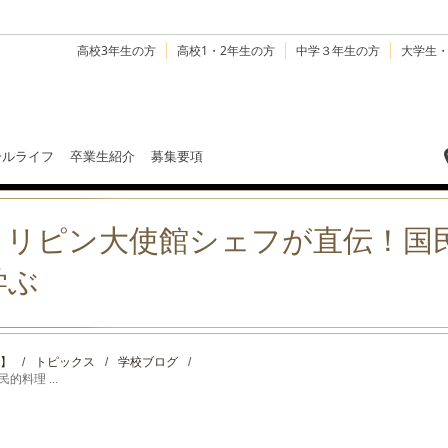
高校3年生の方
高校1・2年生の方
中学３年生の方
大学生
ールライフ
卒業生紹介
募集要項
ィリピン大使館シェフが直伝！国
学ぶ
】
/
トピックス
/
学校ブログ
/
料理 ...