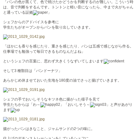
「パンの色が黒くて、色で焼けたかどうかを判断するのが難しい。こういう時
は、音で判断をするんです。トントンと軽い音になったら、中まで火がちゃん
と通っている証拠
」
シェフからのアドバイスを参考に
学生たちがオーブンからパンを取り出していきます。
「ほかにも香りを感じたり、重さを感じたり、パンは五感で感じながら作る。
仕事場でも勉強って毎日できるものなんだよね」
というシェフの言葉に、思わず大きくうなずいてしまいます
そして3 種類目は「パンドーナツ」
あらかじめ休ませておいた生地を180度の油でさっと揚げていきます。
シェフの手でおいしそうなキツネ色に揚がった様子を見て
学生たちからは「わ～
」「おいしそう～
」と声があがり
ます
揚がったパンはきなこと、ジャムサンドの2つの味に。
仕上げのデモンストレーションをしているシェフに