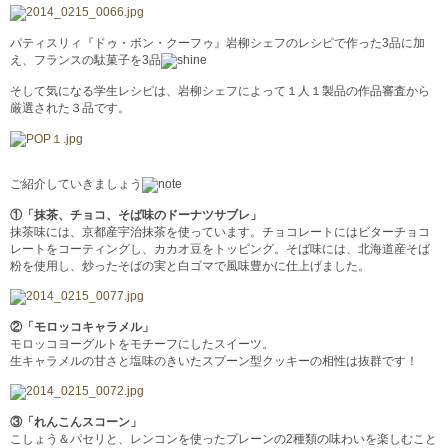
パティスリィ『ドゥ・ボン・クーフゥ』岩柳シェフのレシピで作った3品に加
え、フランスの駄菓子を3品
そして気になる学生レシピは、岩柳シェフによって１人１製品の作品審査から
厳選された３品です。
ご紹介していきましょう
①「抹茶、チョコ、そば味のドーナツサブレ」
抹茶味には、京都産宇治抹茶を使っています。チョコレートにはビターチョコ
レートをコーティングし、カカオ豆をトッピング。そば味には、北海道産そば
粉を使用し、炒ったそばの実と白ゴマで風味豊かに仕上げました。
②「モロッコキャラメル」
モロッコヨーグルトをモチーフにしたスイーツ。
生キャラメルの甘さと塩味のきいたスプーン型クッキーの相性は抜群です！
③「れんこんスコーン」
こしょう＆パセリと、レンコンを使ったプレーンの2種類の味わいを楽しむこと