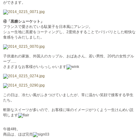
ができます。
④「黒糖シューケット」
フランスで愛されている駄菓子を日本風にアレンジ。
シュー生地に黒蜜をコーティングし、2度焼きすることでパリパリとした軽快な
食感をうみだしました。
子供連れの家族、外国人のカップル、おばあさん、若い男性、20代の女性グル
ープ......
さまざまなお客様がいらっしゃいます
この日は、冷たい風がふきつけていましたが、常に温かい笑顔で接客する学生
たち。
斬新なスイーツが多いので、お客様に味のイメージがつくよう一生けんめい説
明します
午後4時。
商品は、ほぼ完売